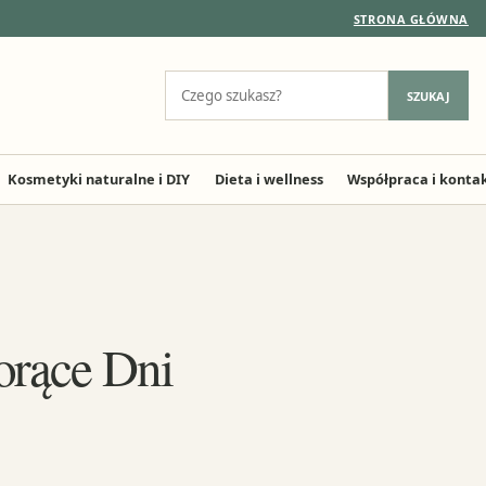
STRONA GŁÓWNA
Szukaj:
SZUKAJ
Kosmetyki naturalne i DIY
Dieta i wellness
Współpraca i konta
orące Dni