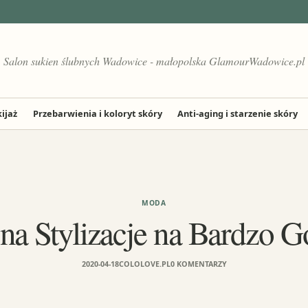
Salon sukien ślubnych Wadowice - małopolska GlamourWadowice.pl
ijaż
Przebarwienia i koloryt skóry
Anti-aging i starzenie skóry
MODA
na Stylizacje na Bardzo G
2020-04-18
COLOLOVE.PL
0 KOMENTARZY