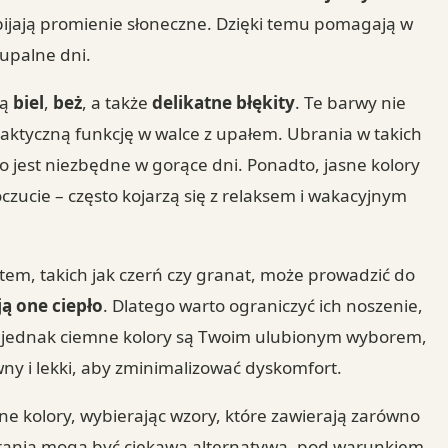
bijają promienie słoneczne. Dzięki temu pomagają w
 upalne dni.
są
biel
,
beż
, a także
delikatne błękity
. Te barwy nie
praktyczną funkcję w walce z upałem. Ubrania w takich
o jest niezbędne w gorące dni. Ponadto, jasne kolory
ucie – często kojarzą się z relaksem i wakacyjnym
atem, takich jak czerń czy granat, może prowadzić do
ą one ciepło
. Dlatego warto ograniczyć ich noszenie,
li jednak ciemne kolory są Twoim ulubionym wyborem,
wny i lekki, aby zminimalizować dyskomfort.
e kolory, wybierając wzory, które zawierają zarówno
ubrania mogą być ciekawą alternatywą, pod warunkiem,