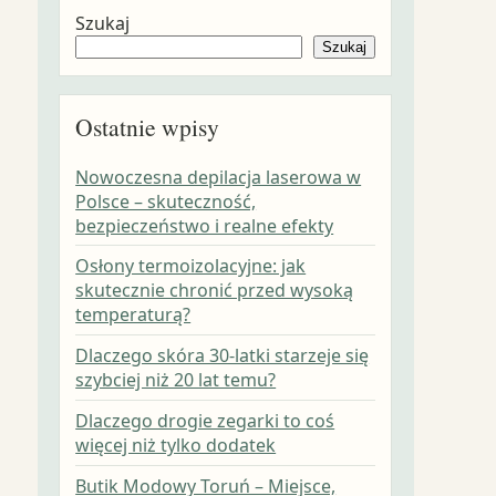
Szukaj
Szukaj
Ostatnie wpisy
Nowoczesna depilacja laserowa w
Polsce – skuteczność,
bezpieczeństwo i realne efekty
Osłony termoizolacyjne: jak
skutecznie chronić przed wysoką
temperaturą?
Dlaczego skóra 30-latki starzeje się
szybciej niż 20 lat temu?
Dlaczego drogie zegarki to coś
więcej niż tylko dodatek
Butik Modowy Toruń – Miejsce,