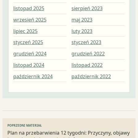
listopad 2025
sierpień 2023
mar
wrzesień 2025
maj 2023
lut
lipiec 2025
luty 2023
sty
styczeń 2025
styczeń 2023
gru
grudzień 2024
grudzień 2022
lis
listopad 2024
listopad 2022
paź
październik 2024
październik 2022
wrz
Nawigacja
POPRZEDNI MATERIAŁ
wpisu
Plan na przebarwienia 12 tygodni: Przyczyny, objawy