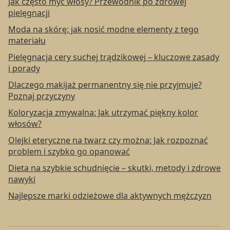
Jak często myć włosy? Przewodnik po zdrowej
pielęgnacji
Moda na skórę: jak nosić modne elementy z tego
materiału
Pielęgnacja cery suchej trądzikowej – kluczowe zasady
i porady
Dlaczego makijaż permanentny się nie przyjmuje?
Poznaj przyczyny
Koloryzacja zmywalna: Jak utrzymać piękny kolor
włosów?
Olejki eteryczne na twarz czy można: Jak rozpoznać
problem i szybko go opanować
Dieta na szybkie schudnięcie – skutki, metody i zdrowe
nawyki
Najlepsze marki odzieżowe dla aktywnych mężczyzn