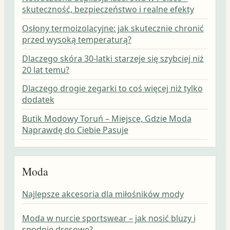
skuteczność, bezpieczeństwo i realne efekty
Osłony termoizolacyjne: jak skutecznie chronić
przed wysoką temperaturą?
Dlaczego skóra 30-latki starzeje się szybciej niż
20 lat temu?
Dlaczego drogie zegarki to coś więcej niż tylko
dodatek
Butik Modowy Toruń – Miejsce, Gdzie Moda
Naprawdę do Ciebie Pasuje
Moda
Najlepsze akcesoria dla miłośników mody
Moda w nurcie sportswear – jak nosić bluzy i
spodnie dresowe?