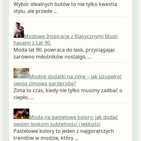
Wybór idealnych butów to nie tylko kwestia
stylu, ale przede …
Modowe Inspiracje z Klasycznymi Must-
havami z Lat 90.
Moda lat 90. powraca do łask, przyciągając
zarówno miłośników nostalgii, …
Modne dodatki na zimę – jak uzupełnić
swoją zimową garderobę?
Zima to czas, kiedy nie tylko musimy zadbać o
ciepło, …
Moda na pastelowe kolory: jak dodać
swoim lookom subtelności i lekkości
Pastelowe kolory to jeden z najgorętszych
trendów w modzie, który …