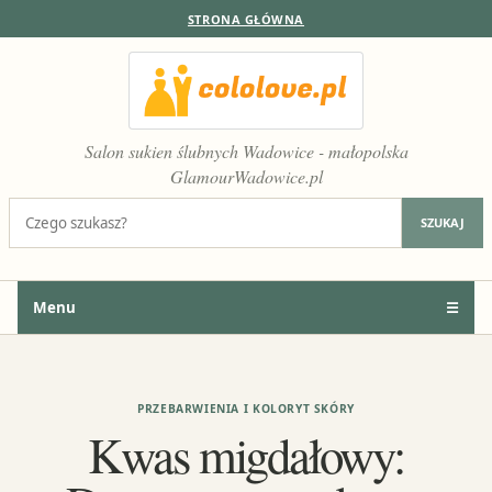
STRONA GŁÓWNA
Salon sukien ślubnych Wadowice - małopolska
GlamourWadowice.pl
Szukaj:
SZUKAJ
Menu
☰
PRZEBARWIENIA I KOLORYT SKÓRY
Kwas migdałowy: