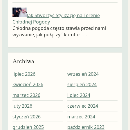
Jak Stworzyć Stylizację na Terenie
Chłodnej Pogody
Chłodna pogoda często stawia przed nami
wyzwanie, jak połączyć komfort …
Archiwa
lipiec 2026
wrzesień 2024
wrz
kwiecień 2026
sierpień 2024
sie
marzec 2026
lipiec 2024
lip
luty 2026
czerwiec 2024
cze
styczeń 2026
marzec 2024
maj
grudzień 2025
październik 2023
kwi