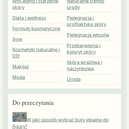
Anti-aging i starzenie
Naturalne trendy
skóry
urody
Dieta i wellness
Pielęgnacja i
profilaktyka skóry
Formuły kosmetyczne
Pielęgnacja włosów
Inne
Przebarwienia i
Kosmetyki naturalne i
koloryt skóry
DIY
Skóra wrażliwa i
Makijaż
naczynkowa
Moda
Uroda
Do przeczytania
W jaki sposób wybrać buty idealne do
figury?