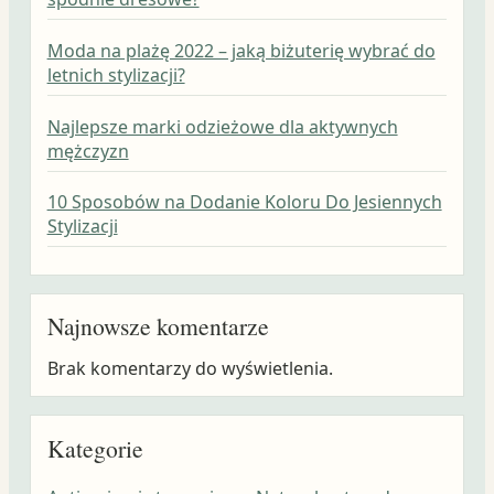
Moda na plażę 2022 – jaką biżuterię wybrać do
letnich stylizacji?
Najlepsze marki odzieżowe dla aktywnych
mężczyzn
10 Sposobów na Dodanie Koloru Do Jesiennych
Stylizacji
Najnowsze komentarze
Brak komentarzy do wyświetlenia.
Kategorie