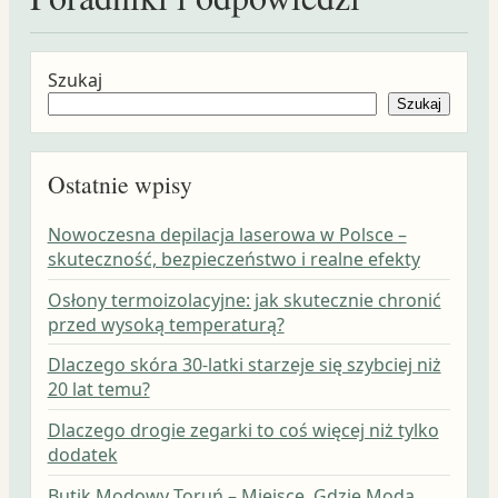
Szukaj
Szukaj
Ostatnie wpisy
Nowoczesna depilacja laserowa w Polsce –
skuteczność, bezpieczeństwo i realne efekty
Osłony termoizolacyjne: jak skutecznie chronić
przed wysoką temperaturą?
Dlaczego skóra 30-latki starzeje się szybciej niż
20 lat temu?
Dlaczego drogie zegarki to coś więcej niż tylko
dodatek
Butik Modowy Toruń – Miejsce, Gdzie Moda