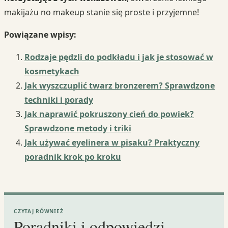
makijażu no makeup stanie się proste i przyjemne!
Powiązane wpisy:
Rodzaje pędzli do podkładu i jak je stosować w
kosmetykach
Jak wyszczuplić twarz bronzerem? Sprawdzone
techniki i porady
Jak naprawić pokruszony cień do powiek?
Sprawdzone metody i triki
Jak używać eyelinera w pisaku? Praktyczny
poradnik krok po kroku
CZYTAJ RÓWNIEŻ
Poradniki i odpowiedzi