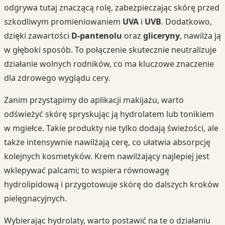
odgrywa tutaj znaczącą rolę, zabezpieczając skórę przed
szkodliwym promieniowaniem
UVA
i
UVB
. Dodatkowo,
dzięki zawartości
D-pantenolu
oraz
gliceryny
, nawilża ją
w głęboki sposób. To połączenie skutecznie neutralizuje
działanie wolnych rodników, co ma kluczowe znaczenie
dla zdrowego wyglądu cery.
Zanim przystąpimy do aplikacji makijażu, warto
odświeżyć skórę spryskując ją hydrolatem lub tonikiem
w mgiełce. Takie produkty nie tylko dodają świeżości, ale
także intensywnie nawilżają cerę, co ułatwia absorpcję
kolejnych kosmetyków. Krem nawilżający najlepiej jest
wklepywać palcami; to wspiera równowagę
hydrolipidową i przygotowuje skórę do dalszych kroków
pielęgnacyjnych.
Wybierając hydrolaty, warto postawić na te o działaniu