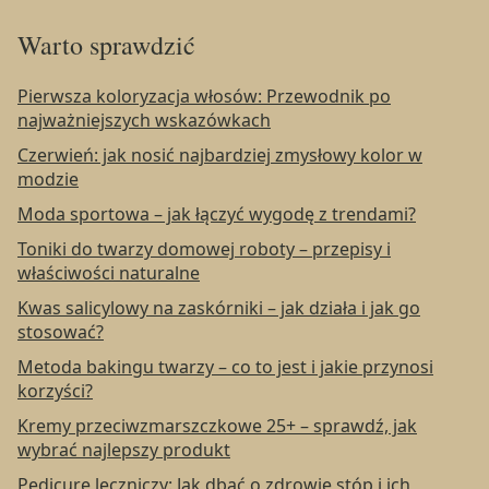
Warto sprawdzić
Pierwsza koloryzacja włosów: Przewodnik po
najważniejszych wskazówkach
Czerwień: jak nosić najbardziej zmysłowy kolor w
modzie
Moda sportowa – jak łączyć wygodę z trendami?
Toniki do twarzy domowej roboty – przepisy i
właściwości naturalne
Kwas salicylowy na zaskórniki – jak działa i jak go
stosować?
Metoda bakingu twarzy – co to jest i jakie przynosi
korzyści?
Kremy przeciwzmarszczkowe 25+ – sprawdź, jak
wybrać najlepszy produkt
Pedicure leczniczy: Jak dbać o zdrowie stóp i ich