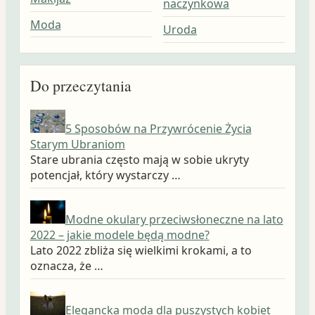
naczynkowa
Moda
Uroda
Do przeczytania
5 Sposobów na Przywrócenie Życia
Starym Ubraniom
Stare ubrania często mają w sobie ukryty
potencjał, który wystarczy …
Modne okulary przeciwsłoneczne na lato
2022 – jakie modele będą modne?
Lato 2022 zbliża się wielkimi krokami, a to
oznacza, że …
Elegancka moda dla puszystych kobiet