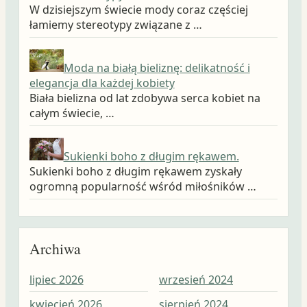
W dzisiejszym świecie mody coraz częściej
łamiemy stereotypy związane z …
Moda na białą bieliznę: delikatność i
elegancja dla każdej kobiety
Biała bielizna od lat zdobywa serca kobiet na
całym świecie, …
Sukienki boho z długim rękawem.
Sukienki boho z długim rękawem zyskały
ogromną popularność wśród miłośników …
Archiwa
lipiec 2026
wrzesień 2024
wrz
kwiecień 2026
sierpień 2024
sie