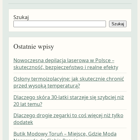
Szukaj
Szukaj
Ostatnie wpisy
Nowoczesna depilacja laserowa w Polsce –
skuteczność, bezpieczeństwo i realne efekty
Osłony termoizolacyjne: jak skutecznie chronić
przed wysoką temperaturą?
Dlaczego skóra 30-latki starzeje się szybciej niż
20 lat temu?
Dlaczego drogie zegarki to coś więcej niż tylko
dodatek
Butik Modowy Toruń – Miejsce, Gdzie Moda