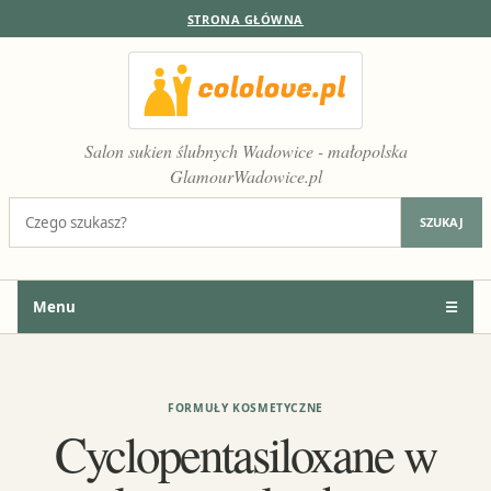
STRONA GŁÓWNA
Salon sukien ślubnych Wadowice - małopolska
GlamourWadowice.pl
Szukaj:
SZUKAJ
Menu
☰
FORMUŁY KOSMETYCZNE
Cyclopentasiloxane w