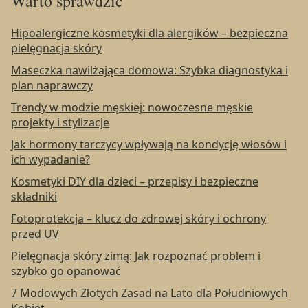
Warto sprawdzić
Hipoalergiczne kosmetyki dla alergików – bezpieczna
pielęgnacja skóry
Maseczka nawilżająca domowa: Szybka diagnostyka i
plan naprawczy
Trendy w modzie męskiej: nowoczesne męskie
projekty i stylizacje
Jak hormony tarczycy wpływają na kondycję włosów i
ich wypadanie?
Kosmetyki DIY dla dzieci – przepisy i bezpieczne
składniki
Fotoprotekcja – klucz do zdrowej skóry i ochrony
przed UV
Pielęgnacja skóry zimą: Jak rozpoznać problem i
szybko go opanować
7 Modowych Złotych Zasad na Lato dla Południowych