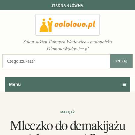
STRONA GŁÓWNA
Salon sukien ślubnych Wadowice - małopolska
GlamourWadowice.pl
Szukaj:
SZUKAJ
Menu
☰
MAKIJAŻ
Mleczko do demakijażu