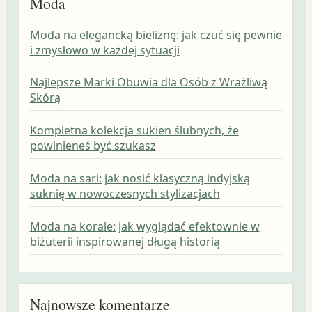
Moda
Moda na elegancką bieliznę: jak czuć się pewnie
i zmysłowo w każdej sytuacji
Najlepsze Marki Obuwia dla Osób z Wrażliwą
Skórą
Kompletna kolekcja sukien ślubnych, że
powinieneś być szukasz
Moda na sari: jak nosić klasyczną indyjską
suknię w nowoczesnych stylizacjach
Moda na korale: jak wyglądać efektownie w
biżuterii inspirowanej długą historią
Najnowsze komentarze