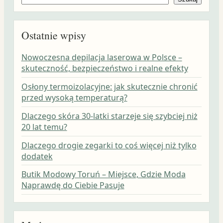
Ostatnie wpisy
Nowoczesna depilacja laserowa w Polsce –
skuteczność, bezpieczeństwo i realne efekty
Osłony termoizolacyjne: jak skutecznie chronić
przed wysoką temperaturą?
Dlaczego skóra 30-latki starzeje się szybciej niż
20 lat temu?
Dlaczego drogie zegarki to coś więcej niż tylko
dodatek
Butik Modowy Toruń – Miejsce, Gdzie Moda
Naprawdę do Ciebie Pasuje