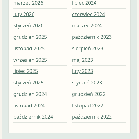
marzec 2026
lipiec 2024
lip
luty 2026
czerwiec 2024
cze
styczeń 2026
marzec 2024
maj
grudzień 2025
październik 2023
kwi
listopad 2025
sierpień 2023
mar
wrzesień 2025
maj 2023
lut
lipiec 2025
luty 2023
sty
styczeń 2025
styczeń 2023
gru
grudzień 2024
grudzień 2022
lis
listopad 2024
listopad 2022
paź
październik 2024
październik 2022
wrz