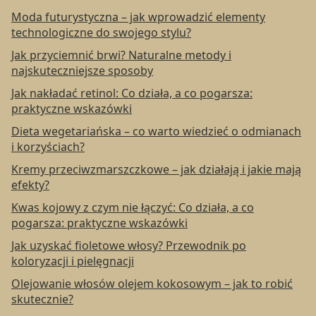
Moda futurystyczna – jak wprowadzić elementy
technologiczne do swojego stylu?
Jak przyciemnić brwi? Naturalne metody i
najskuteczniejsze sposoby
Jak nakładać retinol: Co działa, a co pogarsza:
praktyczne wskazówki
Dieta wegetariańska – co warto wiedzieć o odmianach
i korzyściach?
Kremy przeciwzmarszczkowe – jak działają i jakie mają
efekty?
Kwas kojowy z czym nie łączyć: Co działa, a co
pogarsza: praktyczne wskazówki
Jak uzyskać fioletowe włosy? Przewodnik po
koloryzacji i pielęgnacji
Olejowanie włosów olejem kokosowym – jak to robić
skutecznie?