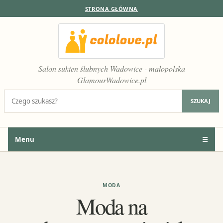
STRONA GŁÓWNA
Salon sukien ślubnych Wadowice - małopolska
GlamourWadowice.pl
Szukaj:
SZUKAJ
Menu
☰
MODA
Moda na