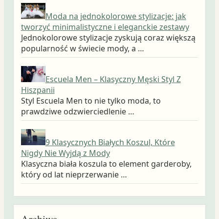
Moda na jednokolorowe stylizacje: jak
tworzyć minimalistyczne i eleganckie zestawy
Jednokolorowe stylizacje zyskują coraz większą
popularność w świecie mody, a …
Escuela Men – Klasyczny Męski Styl Z
Hiszpanii
Styl Escuela Men to nie tylko moda, to
prawdziwe odzwierciedlenie …
9 Klasycznych Białych Koszul, Które
Nigdy Nie Wyjdą z Mody
Klasyczna biała koszula to element garderoby,
który od lat nieprzerwanie …
Archiwa