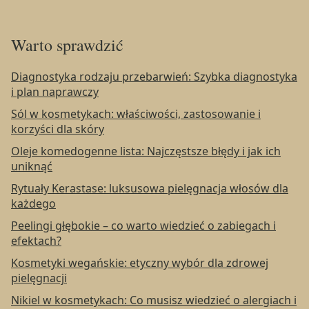
Warto sprawdzić
Diagnostyka rodzaju przebarwień: Szybka diagnostyka
i plan naprawczy
Sól w kosmetykach: właściwości, zastosowanie i
korzyści dla skóry
Oleje komedogenne lista: Najczęstsze błędy i jak ich
uniknąć
Rytuały Kerastase: luksusowa pielęgnacja włosów dla
każdego
Peelingi głębokie – co warto wiedzieć o zabiegach i
efektach?
Kosmetyki wegańskie: etyczny wybór dla zdrowej
pielęgnacji
Nikiel w kosmetykach: Co musisz wiedzieć o alergiach i