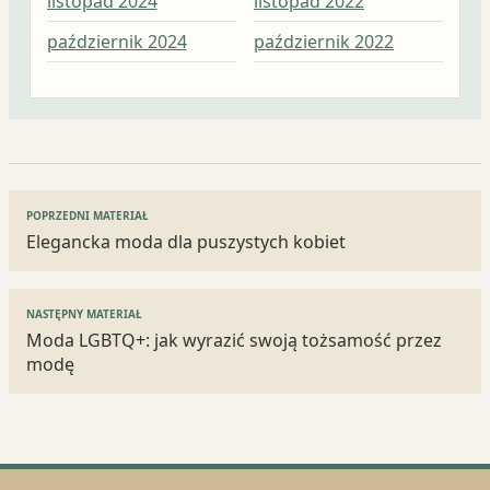
listopad 2024
listopad 2022
paź
październik 2024
październik 2022
wrz
Nawigacja
POPRZEDNI MATERIAŁ
wpisu
Elegancka moda dla puszystych kobiet
NASTĘPNY MATERIAŁ
Moda LGBTQ+: jak wyrazić swoją tożsamość przez
modę