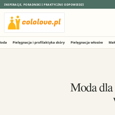
INSPIRACJE, PORADNIKI I PRAKTYCZNE ODPOWIEDZI
oda
Pielęgnacja i profilaktyka skóry
Pielęgnacja włosów
Mak
Moda dla k