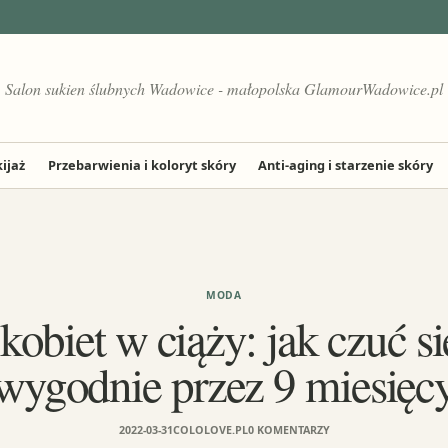
Salon sukien ślubnych Wadowice - małopolska GlamourWadowice.pl
ijaż
Przebarwienia i koloryt skóry
Anti-aging i starzenie skóry
MODA
obiet w ciąży: jak czuć s
wygodnie przez 9 miesięc
2022-03-31
COLOLOVE.PL
0 KOMENTARZY