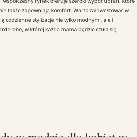
e, współczesny rynek oferuje szeroki wybór ubrań, które
, ale także zapewniają komfort. Warto zainwestować w
ą codzienne stylizacje nie tylko modnymi, ale i
arderobę, w której każda mama będzie czuła się
ndy w modzie dla kobiet w