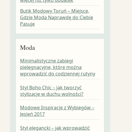
Butik Modowy Toruń – Miejsce,
Gdzie Moda Naprawdę do Ciebie
Pasuje
Moda
Minimalistyczne zabiegi
pielęgnacyjne, które można
wprowadzić do codziennej rutyny
Styl Boho Chic – jak tworzyć
stylizacje w duchu wolności?
Modowe Inspiracje z Wybiegów –
Jesień 2017
Styl elegancki – jak wprowadzić