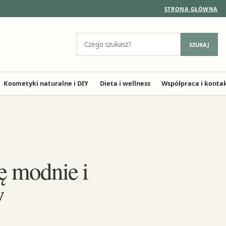
STRONA GŁÓWNA
Szukaj:
SZUKAJ
Kosmetyki naturalne i DIY
Dieta i wellness
Współpraca i konta
ię modnie i
y