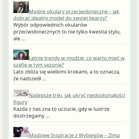
Modne okulary przeciwsłoneczne – jak
dobrać idealny model do swojej twarzy?
Wybór odpowiednich okularów
przeciwsłonecznych to nie tylko kwestia stylu,
ale …
Letnie trendy w modzie: co warto mieć w
szafie w tym sezonie?
Lato zbliża się wielkimi krokami, a to oznacza,
że nadszedł …
Najlepsze triki, jak ukryć niedoskonałości
figury
Każda z nas zna to uczucie, gdy w lustrze
dostrzegamy …
Modowe Inspiracje z Wybiegów – Zima