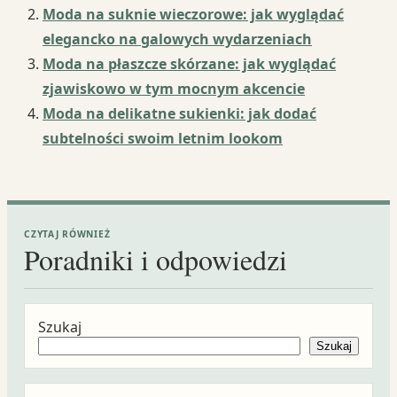
Moda na suknie wieczorowe: jak wyglądać
elegancko na galowych wydarzeniach
Moda na płaszcze skórzane: jak wyglądać
zjawiskowo w tym mocnym akcencie
Moda na delikatne sukienki: jak dodać
subtelności swoim letnim lookom
CZYTAJ RÓWNIEŻ
Poradniki i odpowiedzi
Szukaj
Szukaj