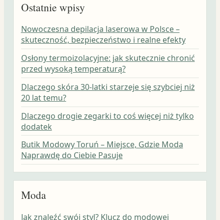
Ostatnie wpisy
Nowoczesna depilacja laserowa w Polsce –
skuteczność, bezpieczeństwo i realne efekty
Osłony termoizolacyjne: jak skutecznie chronić
przed wysoką temperaturą?
Dlaczego skóra 30-latki starzeje się szybciej niż
20 lat temu?
Dlaczego drogie zegarki to coś więcej niż tylko
dodatek
Butik Modowy Toruń – Miejsce, Gdzie Moda
Naprawdę do Ciebie Pasuje
Moda
Jak znaleźć swój styl? Klucz do modowej