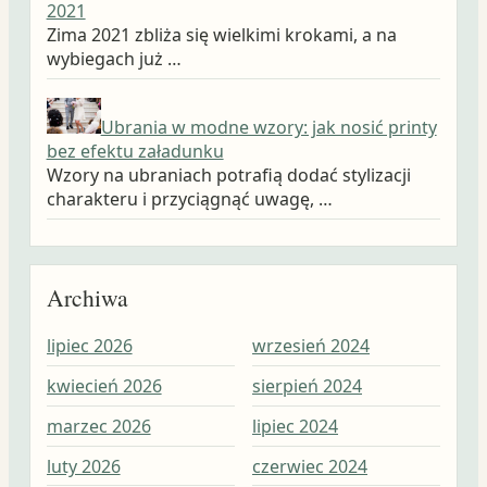
2021
Zima 2021 zbliża się wielkimi krokami, a na
wybiegach już …
Ubrania w modne wzory: jak nosić printy
bez efektu załadunku
Wzory na ubraniach potrafią dodać stylizacji
charakteru i przyciągnąć uwagę, …
Archiwa
lipiec 2026
wrzesień 2024
wrz
kwiecień 2026
sierpień 2024
sie
marzec 2026
lipiec 2024
lip
luty 2026
czerwiec 2024
cze