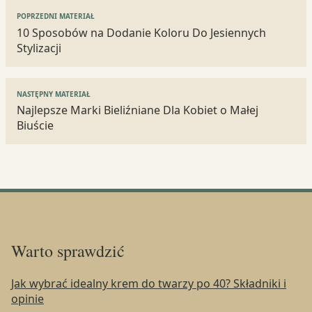
Nawigacja
POPRZEDNI MATERIAŁ
wpisu
10 Sposobów na Dodanie Koloru Do Jesiennych
Stylizacji
NASTĘPNY MATERIAŁ
Najlepsze Marki Bieliźniane Dla Kobiet o Małej
Biuście
Warto sprawdzić
Jak wybrać idealny krem do twarzy po 40? Składniki i
opinie