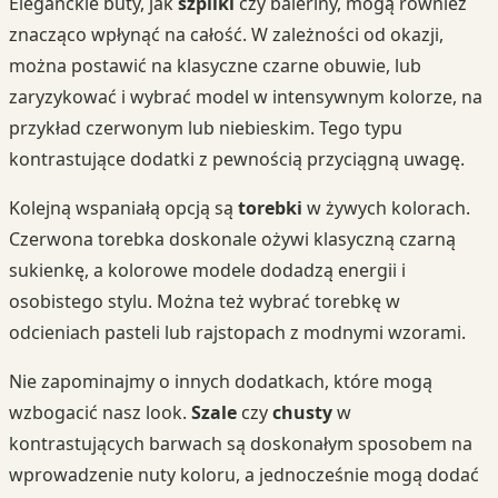
Eleganckie buty, jak
szpilki
czy baleriny, mogą również
znacząco wpłynąć na całość. W zależności od okazji,
można postawić na klasyczne czarne obuwie, lub
zaryzykować i wybrać model w intensywnym kolorze, na
przykład czerwonym lub niebieskim. Tego typu
kontrastujące dodatki z pewnością przyciągną uwagę.
Kolejną wspaniałą opcją są
torebki
w żywych kolorach.
Czerwona torebka doskonale ożywi klasyczną czarną
sukienkę, a kolorowe modele dodadzą energii i
osobistego stylu. Można też wybrać torebkę w
odcieniach pasteli lub rajstopach z modnymi wzorami.
Nie zapominajmy o innych dodatkach, które mogą
wzbogacić nasz look.
Szale
czy
chusty
w
kontrastujących barwach są doskonałym sposobem na
wprowadzenie nuty koloru, a jednocześnie mogą dodać