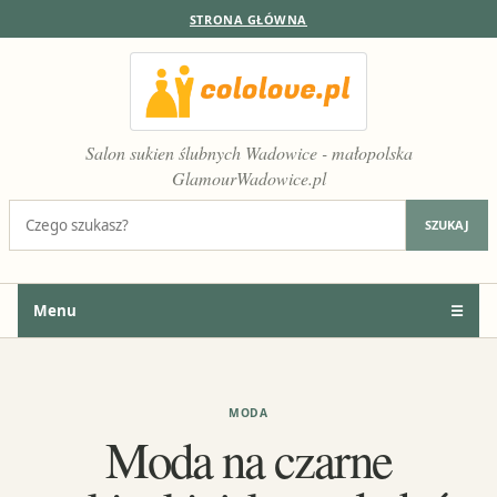
STRONA GŁÓWNA
Salon sukien ślubnych Wadowice - małopolska
GlamourWadowice.pl
Szukaj:
SZUKAJ
Menu
☰
MODA
Moda na czarne