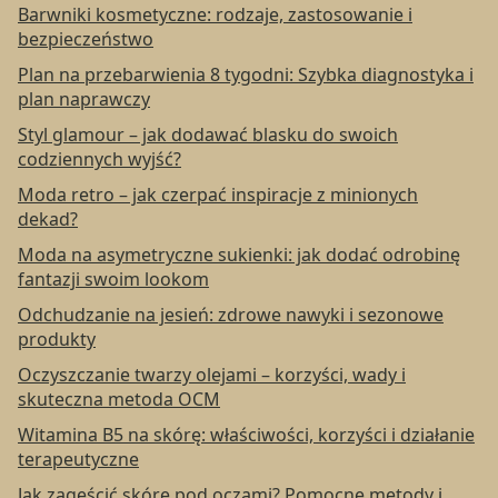
Barwniki kosmetyczne: rodzaje, zastosowanie i
bezpieczeństwo
Plan na przebarwienia 8 tygodni: Szybka diagnostyka i
plan naprawczy
Styl glamour – jak dodawać blasku do swoich
codziennych wyjść?
Moda retro – jak czerpać inspiracje z minionych
dekad?
Moda na asymetryczne sukienki: jak dodać odrobinę
fantazji swoim lookom
Odchudzanie na jesień: zdrowe nawyki i sezonowe
produkty
Oczyszczanie twarzy olejami – korzyści, wady i
skuteczna metoda OCM
Witamina B5 na skórę: właściwości, korzyści i działanie
terapeutyczne
Jak zagęścić skórę pod oczami? Pomocne metody i