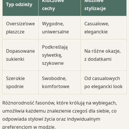
Kluczowe
Możliwe
Typ odzieży
cechy
stylizacje
Oversize’owe
Wygodne,
Casualowe,
płaszcze
uniwersalne
eleganckie
Podkreślają
Dopasowane
Na różne okazje,
sylwetkę,
sukienki
z dodatkami
szykowne
Szerokie
Swobodne,
Od casualowych
spodnie
komfortowe
po elegancki look
Różnorodność fasonów, które królują na wybiegach,
umożliwia każdemu znalezienie czegoś dla siebie, co
odpowiada stylowi życia oraz indywidualnym
preferencjom w modzie.