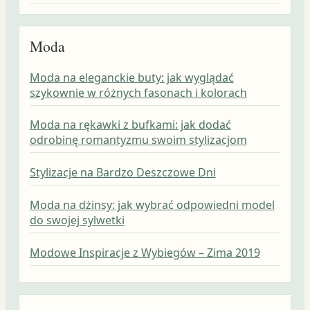
Moda
Moda na eleganckie buty: jak wyglądać
szykownie w różnych fasonach i kolorach
Moda na rękawki z bufkami: jak dodać
odrobinę romantyzmu swoim stylizacjom
Stylizacje na Bardzo Deszczowe Dni
Moda na dżinsy: jak wybrać odpowiedni model
do swojej sylwetki
Modowe Inspiracje z Wybiegów – Zima 2019