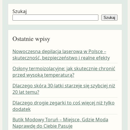
Szukaj
Szukaj
Ostatnie wpisy
Nowoczesna depilacja laserowa w Polsce –
skuteczność, bezpieczeństwo i realne efekty
Osłony termoizolacyjne: jak skutecznie chronić
przed wysoką temperaturą?
Dlaczego skóra 30-latki starzeje się szybciej niż
20 lat temu?
Dlaczego drogie zegarki to coś więcej niż tylko
dodatek
Butik Modowy Toruń – Miejsce, Gdzie Moda
Naprawdę do Ciebie Pasuje