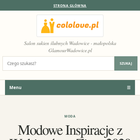
STRONA GŁÓWNA
Salon sukien ślubnych Wadowice - małopolska
GlamourWadowice.pl
Szukaj:
SZUKAJ
Menu
☰
MODA
Modowe Inspiracje z