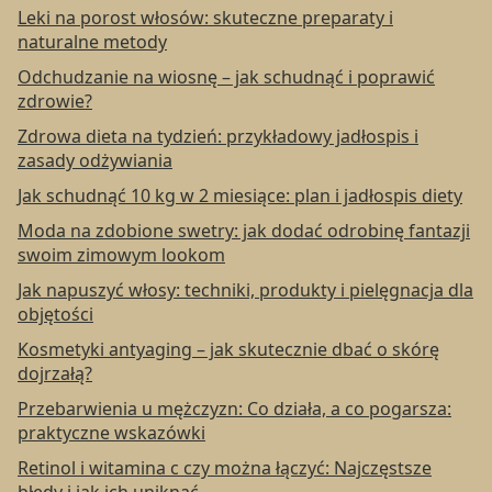
Leki na porost włosów: skuteczne preparaty i
naturalne metody
Odchudzanie na wiosnę – jak schudnąć i poprawić
zdrowie?
Zdrowa dieta na tydzień: przykładowy jadłospis i
zasady odżywiania
Jak schudnąć 10 kg w 2 miesiące: plan i jadłospis diety
Moda na zdobione swetry: jak dodać odrobinę fantazji
swoim zimowym lookom
Jak napuszyć włosy: techniki, produkty i pielęgnacja dla
objętości
Kosmetyki antyaging – jak skutecznie dbać o skórę
dojrzałą?
Przebarwienia u mężczyzn: Co działa, a co pogarsza:
praktyczne wskazówki
Retinol i witamina c czy można łączyć: Najczęstsze
błędy i jak ich uniknąć