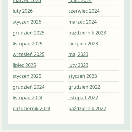
marzec 2026
lipiec 2024
lip
luty 2026
czerwiec 2024
cze
styczeń 2026
marzec 2024
maj
grudzień 2025
październik 2023
kwi
listopad 2025
sierpień 2023
mar
wrzesień 2025
maj 2023
lut
lipiec 2025
luty 2023
sty
styczeń 2025
styczeń 2023
gru
grudzień 2024
grudzień 2022
lis
listopad 2024
listopad 2022
paź
październik 2024
październik 2022
wrz