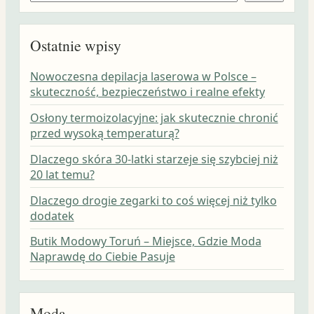
Ostatnie wpisy
Nowoczesna depilacja laserowa w Polsce –
skuteczność, bezpieczeństwo i realne efekty
Osłony termoizolacyjne: jak skutecznie chronić
przed wysoką temperaturą?
Dlaczego skóra 30-latki starzeje się szybciej niż
20 lat temu?
Dlaczego drogie zegarki to coś więcej niż tylko
dodatek
Butik Modowy Toruń – Miejsce, Gdzie Moda
Naprawdę do Ciebie Pasuje
Moda