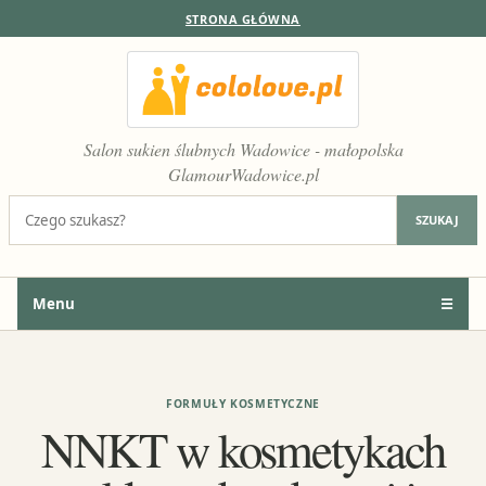
STRONA GŁÓWNA
Salon sukien ślubnych Wadowice - małopolska
GlamourWadowice.pl
Szukaj:
SZUKAJ
Menu
☰
FORMUŁY KOSMETYCZNE
NNKT w kosmetykach