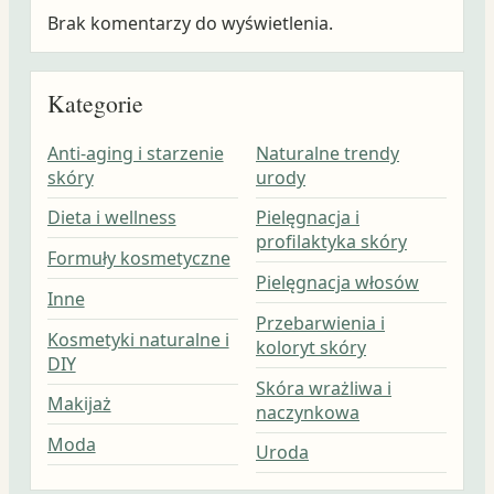
Brak komentarzy do wyświetlenia.
Kategorie
Anti-aging i starzenie
Naturalne trendy
skóry
urody
Dieta i wellness
Pielęgnacja i
profilaktyka skóry
Formuły kosmetyczne
Pielęgnacja włosów
Inne
Przebarwienia i
Kosmetyki naturalne i
koloryt skóry
DIY
Skóra wrażliwa i
Makijaż
naczynkowa
Moda
Uroda