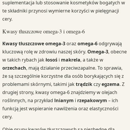
suplementacja lub stosowanie kosmetyków bogatych w
te składniki przynosi wymierne korzyści w pielęgnacji
cery.
Kwasy tłuszczowe omega-3 i omega-6
Kwasy tłuszczowe omega-3
oraz
omega-6
odgrywają
kluczową rolę w zdrowiu naszej skóry.
Omega-3
, obecne
w takich rybach jak
łosoś
i
makrela
, a także w
orzechach
, mają działanie przeciwzapalne. To sprawia,
że są szczególnie korzystne dla osób borykających się z
problemami skórnymi, takimi jak
trądzik
czy
egzema
. Z
drugiej strony, kwasy omega-6 znajdziemy w olejach
roślinnych, na przykład
lnianym
i
rzepakowym
– ich
funkcją jest wspieranie nawilżenia oraz elastyczności
cery.
Obie grupy kwasów tłuszczowych są niezbędne dla