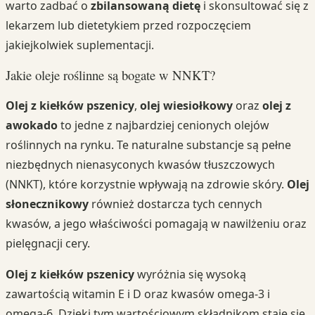
warto zadbać o
zbilansowaną dietę
i skonsultować się z
lekarzem lub dietetykiem przed rozpoczęciem
jakiejkolwiek suplementacji.
Jakie oleje roślinne są bogate w NNKT?
Olej z kiełków pszenicy
,
olej wiesiołkowy
oraz
olej z
awokado
to jedne z najbardziej cenionych olejów
roślinnych na rynku. Te naturalne substancje są pełne
niezbędnych nienasyconych kwasów tłuszczowych
(NNKT), które korzystnie wpływają na zdrowie skóry.
Olej
słonecznikowy
również dostarcza tych cennych
kwasów, a jego właściwości pomagają w nawilżeniu oraz
pielęgnacji cery.
Olej z kiełków pszenicy
wyróżnia się wysoką
zawartością witamin E i D oraz kwasów omega-3 i
omega-6. Dzięki tym wartościowym składnikom staje się