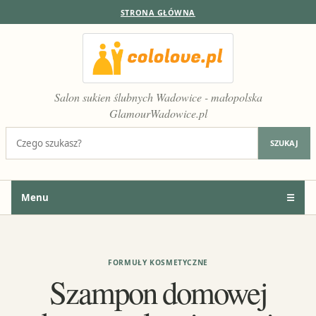
STRONA GŁÓWNA
Salon sukien ślubnych Wadowice - małopolska
GlamourWadowice.pl
Szukaj:
SZUKAJ
Menu
☰
FORMUŁY KOSMETYCZNE
Szampon domowej