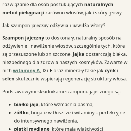
rozwiązanie dla osób poszukujących
naturalnych
metod pielęgnacji
zarówno włosów, jak i skóry głowy.
Jak szampon jajeczny odżywia i nawilża włosy?
Szampon jajeczny
to doskonały, naturalny sposób na
odżywienie i nawilżenie włosów, szczególnie tych, które
są przesuszone lub zniszczone.
Jajka
dostarczają białka,
niezbędnego dla zdrowia naszych kosmyków. Zawarte w
nich
witaminy A
, D i E
oraz minerały takie jak
cynk
i
selen
skutecznie wspierają regenerację struktury włosa.
Podstawowymi składnikami szamponu jajecznego są:
białko jaja
, które wzmacnia pasma,
żółtko
, bogate w tłuszcze i witaminy – perfekcyjne
do intensywnego nawilżenia,
płatki mydlane
, które mają właściwości