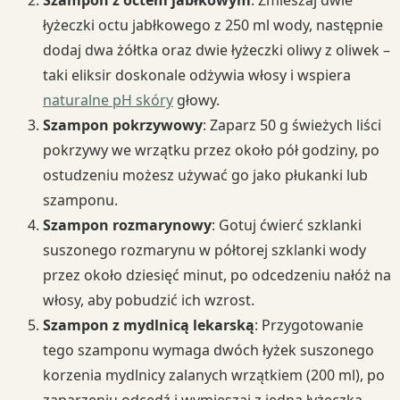
łyżeczki octu jabłkowego z 250 ml wody, następnie
dodaj dwa żółtka oraz dwie łyżeczki oliwy z oliwek –
taki eliksir doskonale odżywia włosy i wspiera
naturalne pH skóry
głowy.
Szampon pokrzywowy
: Zaparz 50 g świeżych liści
pokrzywy we wrzątku przez około pół godziny, po
ostudzeniu możesz używać go jako płukanki lub
szamponu.
Szampon rozmarynowy
: Gotuj ćwierć szklanki
suszonego rozmarynu w półtorej szklanki wody
przez około dziesięć minut, po odcedzeniu nałóż na
włosy, aby pobudzić ich wzrost.
Szampon z mydlnicą lekarską
: Przygotowanie
tego szamponu wymaga dwóch łyżek suszonego
korzenia mydlnicy zalanych wrzątkiem (200 ml), po
zaparzeniu odcedź i wymieszaj z jedną łyżeczką