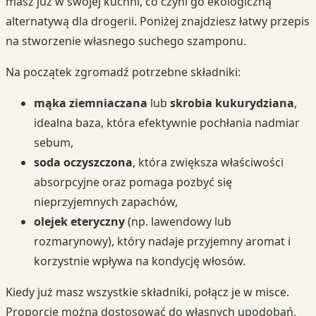
masz już w swojej kuchni, co czyni go ekologiczną
alternatywą dla drogerii. Poniżej znajdziesz łatwy przepis
na stworzenie własnego suchego szamponu.
Na początek zgromadź potrzebne składniki:
mąka ziemniaczana
lub
skrobia kukurydziana
,
idealna baza, która efektywnie pochłania nadmiar
sebum,
soda oczyszczona
, która zwiększa właściwości
absorpcyjne oraz pomaga pozbyć się
nieprzyjemnych zapachów,
olejek eteryczny
(np. lawendowy lub
rozmarynowy), który nadaje przyjemny aromat i
korzystnie wpływa na kondycję włosów.
Kiedy już masz wszystkie składniki, połącz je w misce.
Proporcje można dostosować do własnych upodobań,