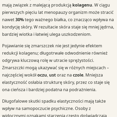
mają związek z malejącą produkcją
kolagenu
. W ciągu
pierwszych pięciu lat menopauzy organizm może stracić
nawet
30%
tego ważnego białka, co znacząco wpływa na
kondycję skóry. W rezultacie skóra staje się mniej jędrna,
bardziej wiotka i łatwiej ulega uszkodzeniom.
Pojawianie się zmarszczek nie jest jedynie efektem
redukcji kolagenu; długotrwałe odwodnienie również
odgrywa kluczową rolę w utracie sprężystości.
Zmarszczki mogą ukazywać się w różnych miejscach –
najczęściej wokół
oczu
,
ust
oraz na
czole
. Mniejsza
elastyczność osłabia strukturę skóry, przez co staje się
ona cieńsza i bardziej podatna na podrażnienia.
Długofalowe skutki spadku elastyczności mają także
wpływ na samopoczucie psychiczne. Osoby z
widocznymi oznakami starzenia często doświadczają