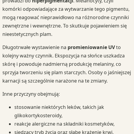
prowadzi do
hiperpigmentacji
. Melanocyty, czyli
komórki odpowiadające za wytwarzanie tego pigmentu,
mogą reagować nieprawidłowo na różnorodne czynniki
zewnętrzne i wewnętrzne. To skutkuje pojawieniem się
nieestetycznych plam.
Długotrwałe wystawienie na
promieniowanie UV
to
kolejny ważny czynnik. Ekspozycja na słońce uszkadza
skórę i powoduje nadmierną produkcję melaniny, co
sprzyja tworzeniu się plam starczych. Osoby o jaśniejszej
karnacji są szczególnie narażone na te zmiany.
Inne przyczyny obejmują:
stosowanie niektórych leków, takich jak
glikokortykosteroidy,
reakcje alergiczne na składniki kosmetyków,
siedzący tryb życia oraz słabe krążenie krwi,