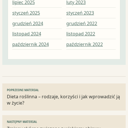
lipiec 2025
luty 2023
sty
styczeń 2025
styczeń 2023
gru
grudzień 2024
grudzień 2022
lis
listopad 2024
listopad 2022
paź
październik 2024
październik 2022
wrz
Nawigacja
POPRZEDNI MATERIAŁ
wpisu
Dieta roślinna – rodzaje, korzyści i jak wprowadzić ją
w życie?
NASTĘPNY MATERIAŁ