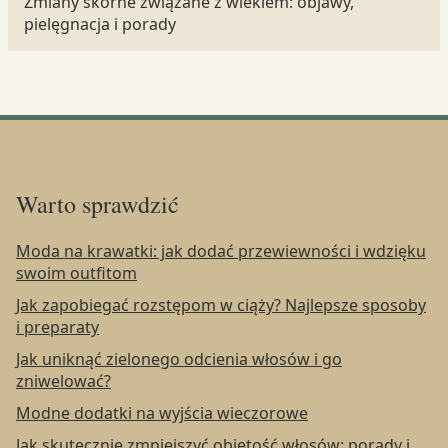
Zmiany skórne związane z wiekiem: objawy,
pielęgnacja i porady
Warto sprawdzić
Moda na krawatki: jak dodać przewiewności i wdzięku
swoim outfitom
Jak zapobiegać rozstępom w ciąży? Najlepsze sposoby
i preparaty
Jak uniknąć zielonego odcienia włosów i go
zniwelować?
Modne dodatki na wyjścia wieczorowe
Jak skutecznie zmniejszyć objętość włosów: porady i