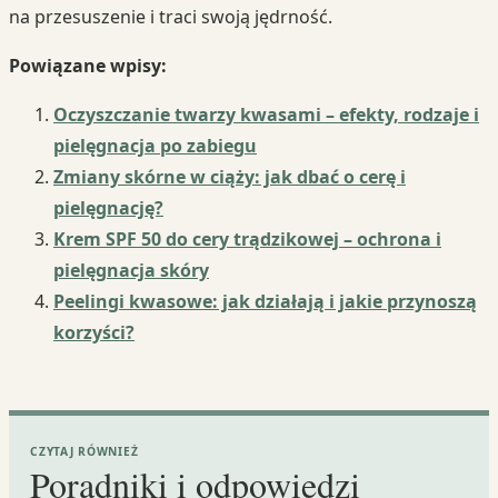
na przesuszenie i traci swoją jędrność.
Powiązane wpisy:
Oczyszczanie twarzy kwasami – efekty, rodzaje i
pielęgnacja po zabiegu
Zmiany skórne w ciąży: jak dbać o cerę i
pielęgnację?
Krem SPF 50 do cery trądzikowej – ochrona i
pielęgnacja skóry
Peelingi kwasowe: jak działają i jakie przynoszą
korzyści?
CZYTAJ RÓWNIEŻ
Poradniki i odpowiedzi