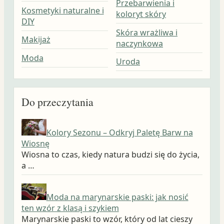
Przebarwienia i
Kosmetyki naturalne i
koloryt skóry
DIY
Skóra wrażliwa i
Makijaż
naczynkowa
Moda
Uroda
Do przeczytania
Kolory Sezonu – Odkryj Paletę Barw na
Wiosnę
Wiosna to czas, kiedy natura budzi się do życia,
a …
Moda na marynarskie paski: jak nosić
ten wzór z klasą i szykiem
Marynarskie paski to wzór, który od lat cieszy