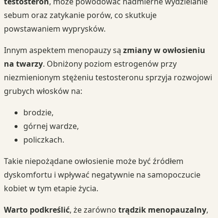
testosteron
, może powodować nadmierne wydzielanie
sebum oraz zatykanie porów, co skutkuje
powstawaniem wyprysków.
Innym aspektem menopauzy są
zmiany w owłosieniu
na twarzy
. Obniżony poziom estrogenów przy
niezmienionym stężeniu testosteronu sprzyja rozwojowi
grubych włosków na:
brodzie,
górnej wardze,
policzkach.
Takie niepożądane owłosienie może być źródłem
dyskomfortu i wpływać negatywnie na samopoczucie
kobiet w tym etapie życia.
Warto podkreślić
, że zarówno
trądzik menopauzalny
,