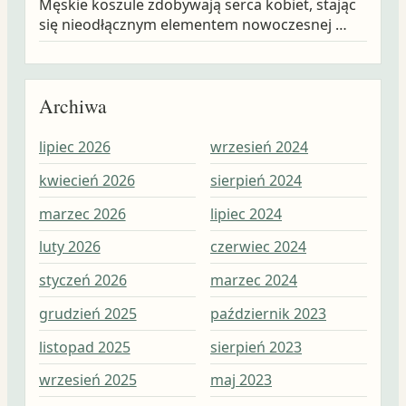
Męskie koszule zdobywają serca kobiet, stając
się nieodłącznym elementem nowoczesnej …
Archiwa
lipiec 2026
wrzesień 2024
wrz
kwiecień 2026
sierpień 2024
sie
marzec 2026
lipiec 2024
lip
luty 2026
czerwiec 2024
cze
styczeń 2026
marzec 2024
maj
grudzień 2025
październik 2023
kwi
listopad 2025
sierpień 2023
mar
wrzesień 2025
maj 2023
lut