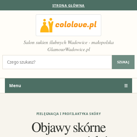
STRONA GŁÓWNA
Salon sukien ślubnych Wadowice - małopolska
GlamourWadowice.pl
Szukaj:
SZUKAJ
Menu
☰
PIELĘGNACJA I PROFILAKTYKA SKÓRY
Objawy skórne