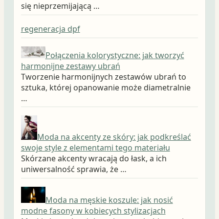
się nieprzemijającą …
regeneracja dpf
Połączenia kolorystyczne: jak tworzyć
harmonijne zestawy ubrań
Tworzenie harmonijnych zestawów ubrań to
sztuka, której opanowanie może diametralnie
…
Moda na akcenty ze skóry: jak podkreślać
swoje style z elementami tego materiału
Skórzane akcenty wracają do łask, a ich
uniwersalność sprawia, że …
Moda na męskie koszule: jak nosić
modne fasony w kobiecych stylizacjach