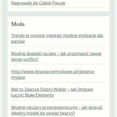
Naprawdę do Ciebie Pasuje
Moda
Trendy w modzie męskiej: modne stylizacje dla
panów
Modne dodatki na lato – jak urozmaicić swoje
letnie outfity?
http://www.dyszeprzemyslowe.pl/glowice-
myjace
Biel to Zawsze Dobry Wybór – Jak Stylowo
Łączyć Białe Elementy
Modne okulary przeciwsłoneczne – jak dobrać
idealny model do swojej twarzy?