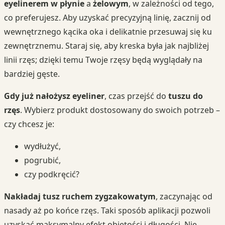
eyelinerem w płynie
a
żelowym
, w zależności od tego,
co preferujesz. Aby uzyskać precyzyjną linię, zacznij od
wewnętrznego kącika oka i delikatnie przesuwaj się ku
zewnętrznemu. Staraj się, aby kreska była jak najbliżej
linii rzęs; dzięki temu Twoje rzęsy będą wyglądały na
bardziej gęste.
Gdy już nałożysz eyeliner
, czas przejść do
tuszu do
rzęs
. Wybierz produkt dostosowany do swoich potrzeb –
czy chcesz je:
wydłużyć,
pogrubić,
czy podkręcić?
Nakładaj tusz ruchem zygzakowatym
, zaczynając od
nasady aż po końce rzęs. Taki sposób aplikacji pozwoli
uzyskać maksymalny efekt objętości i długości. Nie