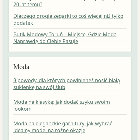
20 lat temu?
Dlaczego drogie zegarki to coś więcej niż tylko
dodatek
Butik Modowy Toruń – Miejsce, Gdzie Moda
Naprawdę do Ciebie Pasuje
Moda
3 powody, dla których powinieneś nosić białą
sukienkę na swój ślub
Moda na klasykę: jak dodać szyku swoim
lookom
Moda na eleganckie garnitury: jak wybrać
idealny model na różne okazje