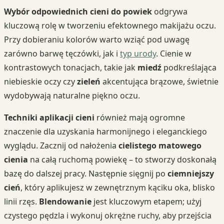
Wybór odpowiednich cieni do powiek
odgrywa
kluczową rolę w tworzeniu efektownego makijażu oczu.
Przy dobieraniu kolorów warto wziąć pod uwagę
zarówno barwę tęczówki, jak i
typ urody
. Cienie w
kontrastowych tonacjach, takie jak
miedź
podkreślająca
niebieskie oczy czy
zieleń
akcentująca brązowe, świetnie
wydobywają naturalne piękno oczu.
Techniki aplikacji cieni
również mają ogromne
znaczenie dla uzyskania harmonijnego i eleganckiego
wyglądu. Zacznij od nałożenia
cielistego matowego
cienia
na całą ruchomą powiekę – to stworzy doskonałą
bazę do dalszej pracy. Następnie sięgnij po
ciemniejszy
cień
, który aplikujesz w zewnętrznym kąciku oka, blisko
linii rzęs.
Blendowanie
jest kluczowym etapem; użyj
czystego pędzla i wykonuj okrężne ruchy, aby przejścia