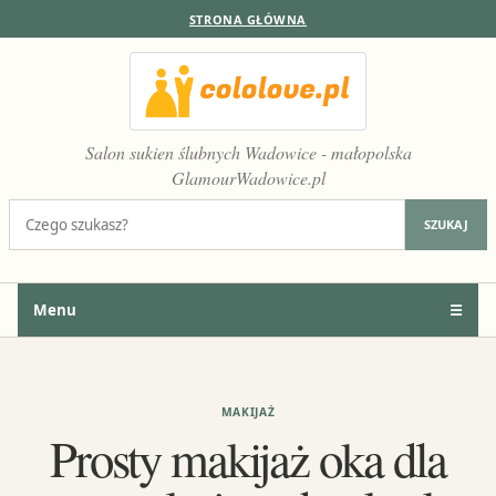
STRONA GŁÓWNA
Salon sukien ślubnych Wadowice - małopolska
GlamourWadowice.pl
Szukaj:
SZUKAJ
Menu
☰
MAKIJAŻ
Prosty makijaż oka dla