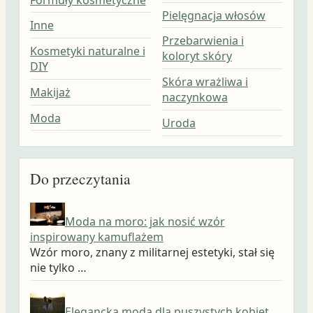
Pielęgnacja włosów
Inne
Przebarwienia i
Kosmetyki naturalne i
koloryt skóry
DIY
Skóra wrażliwa i
Makijaż
naczynkowa
Moda
Uroda
Do przeczytania
Moda na moro: jak nosić wzór
inspirowany kamuflażem
Wzór moro, znany z militarnej estetyki, stał się
nie tylko …
Elegancka moda dla puszystych kobiet