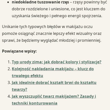
niedokładne tuszowanie rzęs
– rzęsy powinny być
dobrze rozdzielone i uniesione, co jest kluczem do
uzyskania świeżego i pełnego energii spojrzenia.
Unikanie tych typowych błędów w makijażu oczu
pomoże osiągnąć znacznie lepszy efekt wizualny oraz
sprawi, że będziemy wyglądać młodziej i promienniej.
Powiązane wpisy:
Typ urody zima: jak dobrać kolory i stylizacje?
Kolejność nakładania makijażu – klucz do
trwałego efektu
Jak idealnie dobrać kształt brwi do kształtu
twarzy?
Jak wyszczuplić twarz makijażem? Zasady i
techniki konturowania