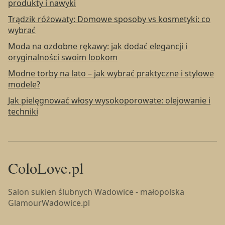
produkty i nawyki
Trądzik różowaty: Domowe sposoby vs kosmetyki: co
wybrać
Moda na ozdobne rękawy: jak dodać elegancji i
oryginalności swoim lookom
Modne torby na lato – jak wybrać praktyczne i stylowe
modele?
Jak pielęgnować włosy wysokoporowate: olejowanie i
techniki
ColoLove.pl
Salon sukien ślubnych Wadowice - małopolska
GlamourWadowice.pl