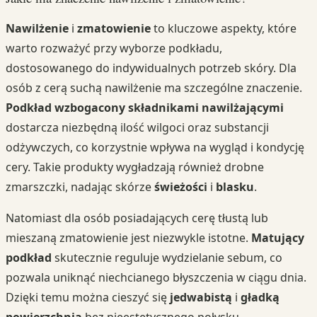
Nawilżenie
i
zmatowienie
to kluczowe aspekty, które
warto rozważyć przy wyborze podkładu,
dostosowanego do indywidualnych potrzeb skóry. Dla
osób z cerą suchą nawilżenie ma szczególne znaczenie.
Podkład wzbogacony składnikami nawilżającymi
dostarcza niezbędną ilość wilgoci oraz substancji
odżywczych, co korzystnie wpływa na wygląd i kondycję
cery. Takie produkty wygładzają również drobne
zmarszczki, nadając skórze
świeżości
i
blasku
.
Natomiast dla osób posiadających cerę tłustą lub
mieszaną zmatowienie jest niezwykle istotne.
Matujący
podkład
skutecznie reguluje wydzielanie sebum, co
pozwala uniknąć niechcianego błyszczenia w ciągu dnia.
Dzięki temu można cieszyć się
jedwabistą
i
gładką
powierzchnią
bez nieestetycznego połysku.