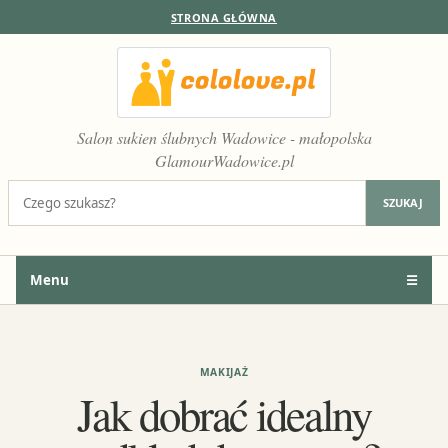
STRONA GŁÓWNA
Salon sukien ślubnych Wadowice - małopolska
GlamourWadowice.pl
Szukaj:
SZUKAJ
Menu
☰
MAKIJAŻ
Jak dobrać idealny