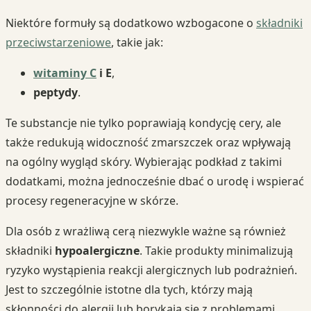
Niektóre formuły są dodatkowo wzbogacone o
składniki
przeciwstarzeniowe
, takie jak:
witaminy C
i E
,
peptydy
.
Te substancje nie tylko poprawiają kondycję cery, ale
także redukują widoczność zmarszczek oraz wpływają
na ogólny wygląd skóry. Wybierając podkład z takimi
dodatkami, można jednocześnie dbać o urodę i wspierać
procesy regeneracyjne w skórze.
Dla osób z wrażliwą cerą niezwykle ważne są również
składniki
hypoalergiczne
. Takie produkty minimalizują
ryzyko wystąpienia reakcji alergicznych lub podrażnień.
Jest to szczególnie istotne dla tych, którzy mają
skłonności do alergii lub borykają się z problemami