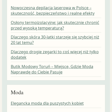
Nowoczesna depilacja laserowa w Polsce –
skuteczność, bezpieczeństwo i realne efekty
Osłony termoizolacyjne: jak skutecznie chronić
przed wysoką temperaturą?
Dlaczego skóra 30-latki starzeje się szybciej niż
20 lat temu?
Dlaczego drogie zegarki to coś więcej niż tylko
dodatek
Butik Modowy Toruń – Miejsce, Gdzie Moda
Naprawdę do Ciebie Pasuje
Moda
Elegancka moda dla puszystych kobiet