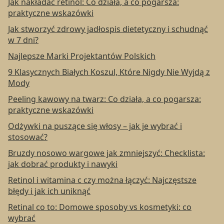
Jak nakładać retinol: Co działa, a co pogarsza:
praktyczne wskazówki
Jak stworzyć zdrowy jadłospis dietetyczny i schudnąć
w 7 dni?
Najlepsze Marki Projektantów Polskich
9 Klasycznych Białych Koszul, Które Nigdy Nie Wyjdą z
Mody
Peeling kawowy na twarz: Co działa, a co pogarsza:
praktyczne wskazówki
Odżywki na puszące się włosy – jak je wybrać i
stosować?
Bruzdy nosowo wargowe jak zmniejszyć: Checklista:
jak dobrać produkty i nawyki
Retinol i witamina c czy można łączyć: Najczęstsze
błędy i jak ich uniknąć
Retinal co to: Domowe sposoby vs kosmetyki: co
wybrać