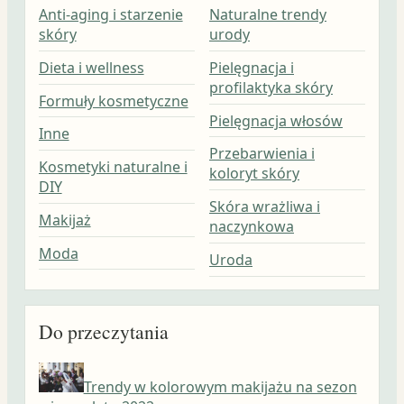
Anti-aging i starzenie
Naturalne trendy
skóry
urody
Dieta i wellness
Pielęgnacja i
profilaktyka skóry
Formuły kosmetyczne
Pielęgnacja włosów
Inne
Przebarwienia i
Kosmetyki naturalne i
koloryt skóry
DIY
Skóra wrażliwa i
Makijaż
naczynkowa
Moda
Uroda
Do przeczytania
Trendy w kolorowym makijażu na sezon