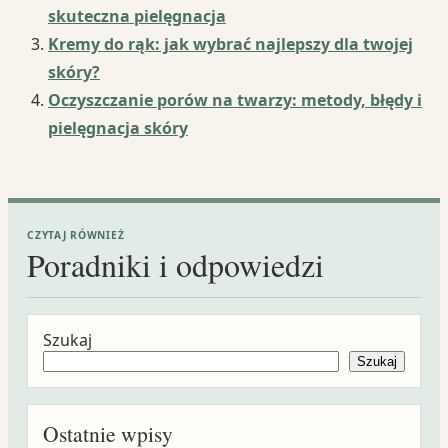
skuteczna pielęgnacja
Kremy do rąk: jak wybrać najlepszy dla twojej
skóry?
Oczyszczanie porów na twarzy: metody, błędy i
pielęgnacja skóry
CZYTAJ RÓWNIEŻ
Poradniki i odpowiedzi
Szukaj
Szukaj
Ostatnie wpisy