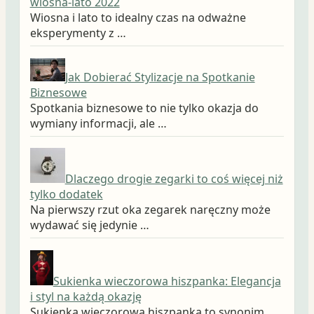
wiosna-lato 2022
Wiosna i lato to idealny czas na odważne
eksperymenty z …
Jak Dobierać Stylizacje na Spotkanie
Biznesowe
Spotkania biznesowe to nie tylko okazja do
wymiany informacji, ale …
Dlaczego drogie zegarki to coś więcej niż
tylko dodatek
Na pierwszy rzut oka zegarek naręczny może
wydawać się jedynie …
Sukienka wieczorowa hiszpanka: Elegancja
i styl na każdą okazję
Sukienka wieczorowa hiszpanka to synonim