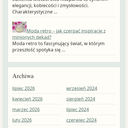
elegancji, kobiecości i zmysłowości.
Charakterystyczne …
Moda retro – jak czerpać inspiracje z
minionych dekad?
Moda retro to fascynujący świat, w którym
przeszłość spotyka się …
Archiwa
lipiec 2026
wrzesień 2024
wrz
kwiecień 2026
sierpień 2024
sie
marzec 2026
lipiec 2024
lip
luty 2026
czerwiec 2024
cze