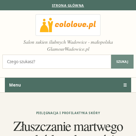
STRONA GŁÓWNA
Salon sukien ślubnych Wadowice - małopolska
GlamourWadowice.pl
Szukaj:
SZUKAJ
Menu
☰
PIELĘGNACJA I PROFILAKTYKA SKÓRY
Złuszczanie martwego