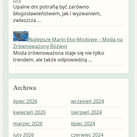
Dni
Upalne dni potrafią być zarówno
błogosławieństwem, jak i wyzwaniem,
zwłaszcza …
Najlepsze Marki Eko-Modowe – Moda na
Zrównoważony Różwoj
Moda zrównoważona staje się nie tylko
trendem, ale także odpowiedzią …
Archiwa
lipiec 2026
wrzesień 2024
wrz
kwiecień 2026
sierpień 2024
sie
marzec 2026
lipiec 2024
lip
luty 2026
czerwiec 2024
cze