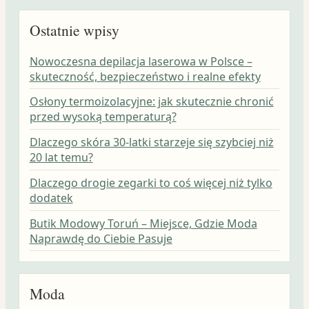
Ostatnie wpisy
Nowoczesna depilacja laserowa w Polsce –
skuteczność, bezpieczeństwo i realne efekty
Osłony termoizolacyjne: jak skutecznie chronić
przed wysoką temperaturą?
Dlaczego skóra 30-latki starzeje się szybciej niż
20 lat temu?
Dlaczego drogie zegarki to coś więcej niż tylko
dodatek
Butik Modowy Toruń – Miejsce, Gdzie Moda
Naprawdę do Ciebie Pasuje
Moda