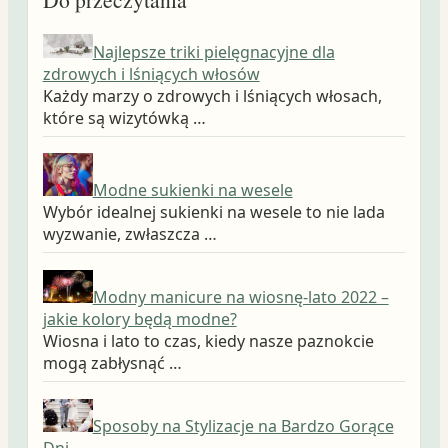
Najlepsze triki pielęgnacyjne dla
zdrowych i lśniących włosów
Każdy marzy o zdrowych i lśniących włosach,
które są wizytówką …
Modne sukienki na wesele
Wybór idealnej sukienki na wesele to nie lada
wyzwanie, zwłaszcza …
Modny manicure na wiosnę-lato 2022 –
jakie kolory będą modne?
Wiosna i lato to czas, kiedy nasze paznokcie
mogą zabłysnąć …
Sposoby na Stylizacje na Bardzo Gorące