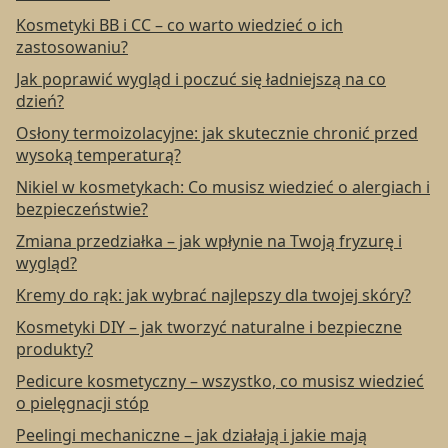
Kosmetyki BB i CC – co warto wiedzieć o ich
zastosowaniu?
Jak poprawić wygląd i poczuć się ładniejszą na co
dzień?
Osłony termoizolacyjne: jak skutecznie chronić przed
wysoką temperaturą?
Nikiel w kosmetykach: Co musisz wiedzieć o alergiach i
bezpieczeństwie?
Zmiana przedziałka – jak wpłynie na Twoją fryzurę i
wygląd?
Kremy do rąk: jak wybrać najlepszy dla twojej skóry?
Kosmetyki DIY – jak tworzyć naturalne i bezpieczne
produkty?
Pedicure kosmetyczny – wszystko, co musisz wiedzieć
o pielęgnacji stóp
Peelingi mechaniczne – jak działają i jakie mają