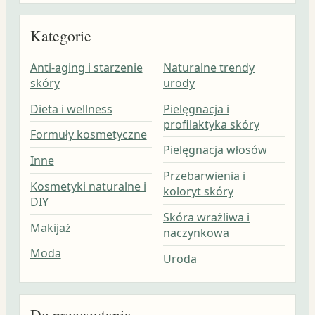
Kategorie
Anti-aging i starzenie
Naturalne trendy
skóry
urody
Dieta i wellness
Pielęgnacja i
profilaktyka skóry
Formuły kosmetyczne
Pielęgnacja włosów
Inne
Przebarwienia i
Kosmetyki naturalne i
koloryt skóry
DIY
Skóra wrażliwa i
Makijaż
naczynkowa
Moda
Uroda
Do przeczytania