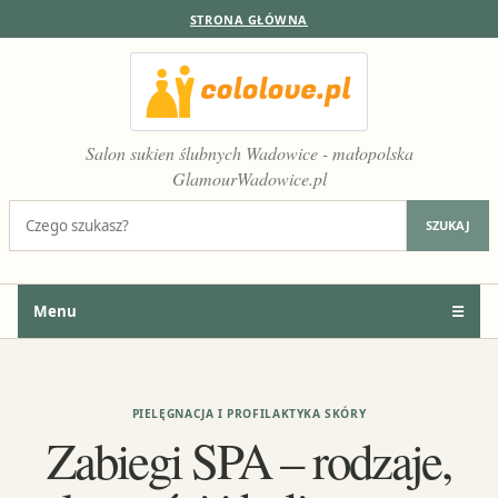
STRONA GŁÓWNA
Salon sukien ślubnych Wadowice - małopolska
GlamourWadowice.pl
Szukaj:
SZUKAJ
Menu
☰
PIELĘGNACJA I PROFILAKTYKA SKÓRY
Zabiegi SPA – rodzaje,