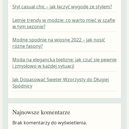
Styl casual chic – jak łączyć wygodę ze stylem?
Letnie trendy w modzie: co warto mieć w szafie
w tym sezonie?
Modne spodnie na wiosnę 2022 – jak nosić
różne fasony?
Moda na elegancką bieliznę: jak czuć się pewnie
i zmysłowo w każdej sytuacji
Jak Dopasować Sweter Wzorzysty do Długiej
Spódnicy
Najnowsze komentarze
Brak komentarzy do wyświetlenia.