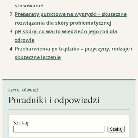
stosowanie
Preparaty punktowe na wypryski – skuteczne
rozwiązania dla skóry problematycznej
pH skóry: co warto wiedzieć o jego roli dla
zdrowia
Przebarwienia po trądziku – przyczyny, rodzaje i
skuteczne leczenie
CZYTAJ RÓWNIEŻ
Poradniki i odpowiedzi
Szukaj
Szukaj