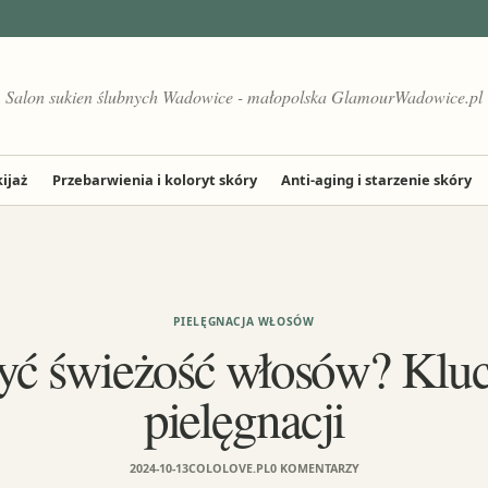
Salon sukien ślubnych Wadowice - małopolska GlamourWadowice.pl
ijaż
Przebarwienia i koloryt skóry
Anti-aging i starzenie skóry
PIELĘGNACJA WŁOSÓW
żyć świeżość włosów? Klu
pielęgnacji
2024-10-13
COLOLOVE.PL
0 KOMENTARZY