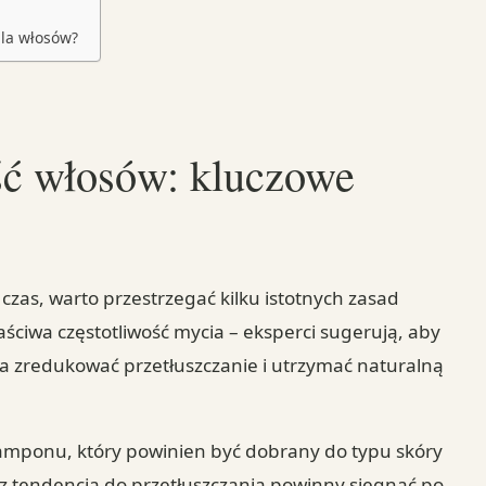
dla włosów?
ść włosów: kluczowe
 czas, warto przestrzegać kilku istotnych zasad
aściwa częstotliwość mycia – eksperci sugerują, aby
la zredukować przetłuszczanie i utrzymać naturalną
amponu, który powinien być dobrany do typu skóry
 z tendencją do przetłuszczania powinny sięgnąć po