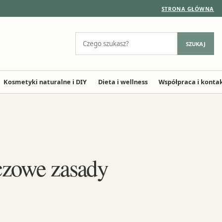
STRONA GŁÓWNA
Szukaj:
SZUKAJ
Kosmetyki naturalne i DIY
Dieta i wellness
Współpraca i konta
czowe zasady