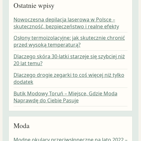
Ostatnie wpisy
Nowoczesna depilacja laserowa w Polsce –
skuteczność, bezpieczeństwo i realne efekty
Osłony termoizolacyjne: jak skutecznie chronić
przed wysoką temperaturą?
Dlaczego skóra 30-latki starzeje się szybciej niż
20 lat temu?
Dlaczego drogie zegarki to coś więcej niż tylko
dodatek
Butik Modowy Toruń – Miejsce, Gdzie Moda
Naprawdę do Ciebie Pasuje
Moda
Modne okulary przeciwsłoneczne na lato 2022 –