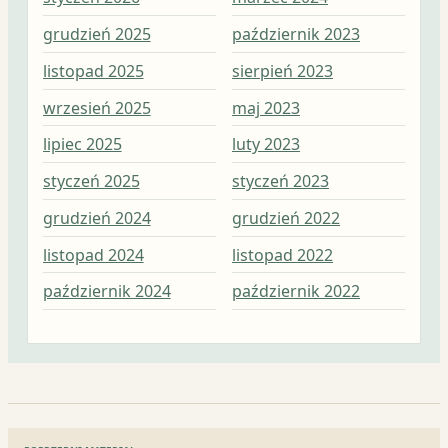
grudzień 2025
październik 2023
kwi
listopad 2025
sierpień 2023
mar
wrzesień 2025
maj 2023
lut
lipiec 2025
luty 2023
sty
styczeń 2025
styczeń 2023
gru
grudzień 2024
grudzień 2022
lis
listopad 2024
listopad 2022
paź
październik 2024
październik 2022
wrz
Nawigacja