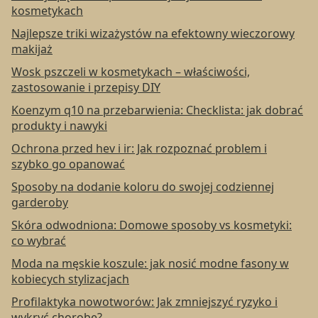
kosmetykach
Najlepsze triki wizażystów na efektowny wieczorowy
makijaż
Wosk pszczeli w kosmetykach – właściwości,
zastosowanie i przepisy DIY
Koenzym q10 na przebarwienia: Checklista: jak dobrać
produkty i nawyki
Ochrona przed hev i ir: Jak rozpoznać problem i
szybko go opanować
Sposoby na dodanie koloru do swojej codziennej
garderoby
Skóra odwodniona: Domowe sposoby vs kosmetyki:
co wybrać
Moda na męskie koszule: jak nosić modne fasony w
kobiecych stylizacjach
Profilaktyka nowotworów: Jak zmniejszyć ryzyko i
wykryć chorobę?