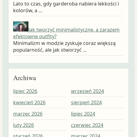
Lato to czas, gdy garderoba nabiera lekkości i
kolorów, a …
Jak tworzyć minimalistyczne, a zarazem
efektowne outfity?
Minimalizm w modzie zyskuje coraz większą
popularność, ale jak stworzyć …
Archiwa
lipiec 2026
wrzesień 2024
wrz
kwiecień 2026
sierpień 2024
sie
marzec 2026
lipiec 2024
lip
luty 2026
czerwiec 2024
cze
styczeń 2026
marzec 2024
maj