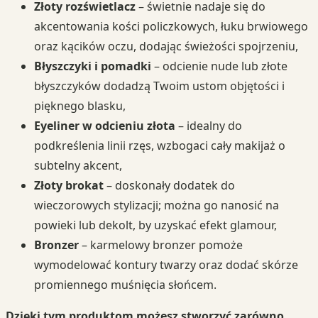
Złoty rozświetlacz
– świetnie nadaje się do
akcentowania kości policzkowych, łuku brwiowego
oraz kącików oczu, dodając świeżości spojrzeniu,
Błyszczyki i pomadki
– odcienie nude lub złote
błyszczyków dodadzą Twoim ustom objętości i
pięknego blasku,
Eyeliner w odcieniu złota
– idealny do
podkreślenia linii rzęs, wzbogaci cały makijaż o
subtelny akcent,
Złoty brokat
– doskonały dodatek do
wieczorowych stylizacji; można go nanosić na
powieki lub dekolt, by uzyskać efekt glamour,
Bronzer
– karmelowy bronzer pomoże
wymodelować kontury twarzy oraz dodać skórze
promiennego muśnięcia słońcem.
Dzięki tym produktom możesz stworzyć zarówno