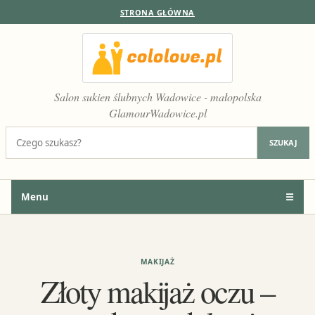
STRONA GŁÓWNA
Salon sukien ślubnych Wadowice - małopolska
GlamourWadowice.pl
Szukaj:
SZUKAJ
Menu
☰
MAKIJAŻ
Złoty makijaż oczu –