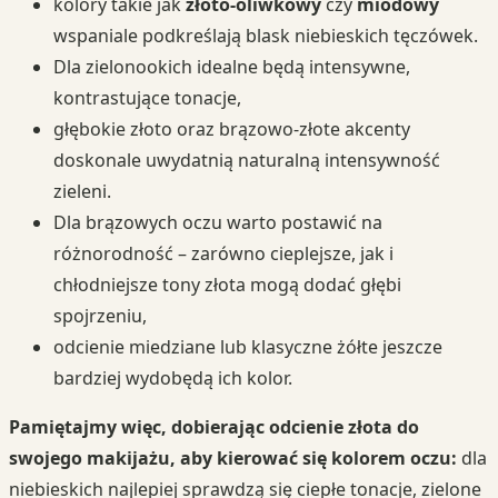
kolory takie jak
złoto-oliwkowy
czy
miodowy
wspaniale podkreślają blask niebieskich tęczówek.
Dla zielonookich idealne będą intensywne,
kontrastujące tonacje,
głębokie złoto oraz brązowo-złote akcenty
doskonale uwydatnią naturalną intensywność
zieleni.
Dla brązowych oczu warto postawić na
różnorodność – zarówno cieplejsze, jak i
chłodniejsze tony złota mogą dodać głębi
spojrzeniu,
odcienie miedziane lub klasyczne żółte jeszcze
bardziej wydobędą ich kolor.
Pamiętajmy więc, dobierając odcienie złota do
swojego makijażu, aby kierować się kolorem oczu:
dla
niebieskich najlepiej sprawdzą się ciepłe tonacje, zielone