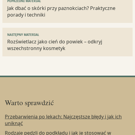
POPRZEDNI MATERIAŁ
wpisu
Jak dbać o skórki przy paznokciach? Praktyczne
porady i techniki
NASTĘPNY MATERIAŁ
Rozświetlacz jako cień do powiek – odkryj
wszechstronny kosmetyk
Warto sprawdzić
Przebarwienia po lekach: Najczęstsze błędy i jak ich
uniknąć
Rodzaje pędzli do podkładu i jak je stosować w