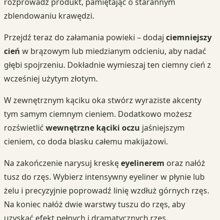
rozprowadź produkt, pamiętając o starannym
zblendowaniu krawędzi.
Przejdź teraz do załamania powieki – dodaj
ciemniejszy
cień
w brązowym lub miedzianym odcieniu, aby nadać
głębi spojrzeniu. Dokładnie wymieszaj ten ciemny cień z
wcześniej użytym złotym.
W zewnętrznym kąciku oka stwórz wyraziste akcenty
tym samym ciemnym cieniem. Dodatkowo możesz
rozświetlić
wewnętrzne kąciki oczu
jaśniejszym
cieniem, co doda blasku całemu makijażowi.
Na zakończenie narysuj kreskę
eyelinerem
oraz nałóż
tusz do rzęs. Wybierz intensywny eyeliner w płynie lub
żelu i precyzyjnie poprowadź linię wzdłuż górnych rzęs.
Na koniec nałóż dwie warstwy tuszu do rzęs, aby
uzyskać efekt pełnych i dramatycznych rzęs.