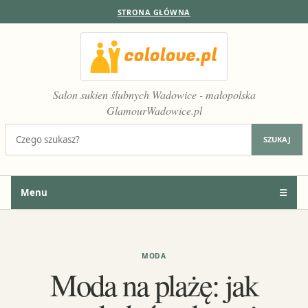
STRONA GŁÓWNA
Salon sukien ślubnych Wadowice - małopolska
GlamourWadowice.pl
Szukaj:
SZUKAJ
Menu
☰
MODA
Moda na plażę: jak