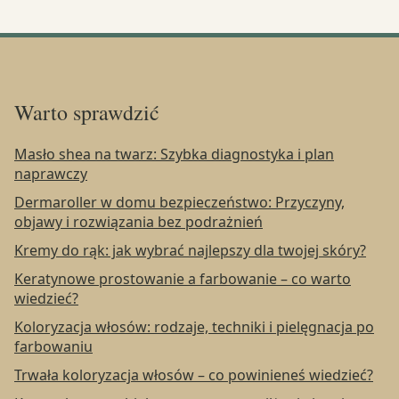
Warto sprawdzić
Masło shea na twarz: Szybka diagnostyka i plan
naprawczy
Dermaroller w domu bezpieczeństwo: Przyczyny,
objawy i rozwiązania bez podrażnień
Kremy do rąk: jak wybrać najlepszy dla twojej skóry?
Keratynowe prostowanie a farbowanie – co warto
wiedzieć?
Koloryzacja włosów: rodzaje, techniki i pielęgnacja po
farbowaniu
Trwała koloryzacja włosów – co powinieneś wiedzieć?