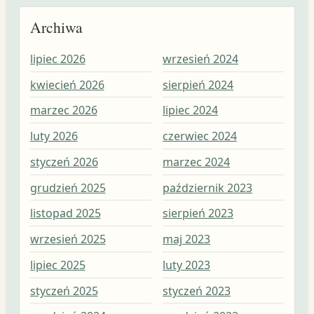
Archiwa
lipiec 2026
wrzesień 2024
wrz
kwiecień 2026
sierpień 2024
sie
marzec 2026
lipiec 2024
lip
luty 2026
czerwiec 2024
cze
styczeń 2026
marzec 2024
maj
grudzień 2025
październik 2023
kwi
listopad 2025
sierpień 2023
mar
wrzesień 2025
maj 2023
lut
lipiec 2025
luty 2023
sty
styczeń 2025
styczeń 2023
gru