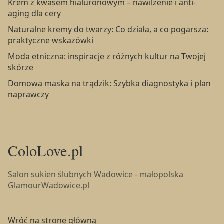
Krem z kwasem hialuronowym – nawilżenie i anti-
aging dla cery
Naturalne kremy do twarzy: Co działa, a co pogarsza:
praktyczne wskazówki
Moda etniczna: inspiracje z różnych kultur na Twojej
skórze
Domowa maska na trądzik: Szybka diagnostyka i plan
naprawczy
ColoLove.pl
Salon sukien ślubnych Wadowice - małopolska
GlamourWadowice.pl
Wróć na stronę główną