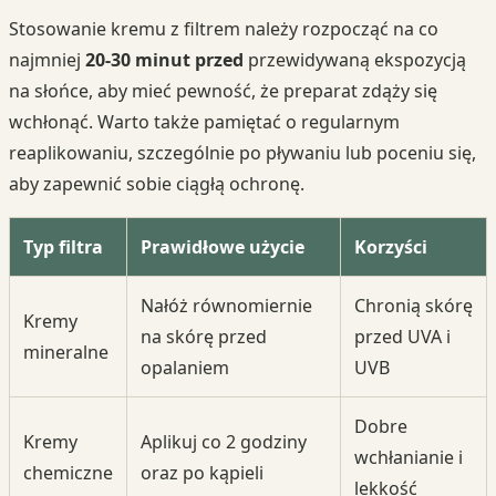
Stosowanie kremu z filtrem należy rozpocząć na co
najmniej
20-30 minut przed
przewidywaną ekspozycją
na słońce, aby mieć pewność, że preparat zdąży się
wchłonąć. Warto także pamiętać o regularnym
reaplikowaniu, szczególnie po pływaniu lub poceniu się,
aby zapewnić sobie ciągłą ochronę.
Typ filtra
Prawidłowe użycie
Korzyści
Nałóż równomiernie
Chronią skórę
Kremy
na skórę przed
przed UVA i
mineralne
opalaniem
UVB
Dobre
Kremy
Aplikuj co 2 godziny
wchłanianie i
chemiczne
oraz po kąpieli
lekkość