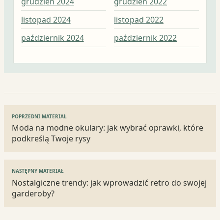
grudzień 2024
grudzień 2022
lis
listopad 2024
listopad 2022
paź
październik 2024
październik 2022
wrz
Nawigacja
POPRZEDNI MATERIAŁ
wpisu
Moda na modne okulary: jak wybrać oprawki, które
podkreślą Twoje rysy
NASTĘPNY MATERIAŁ
Nostalgiczne trendy: jak wprowadzić retro do swojej
garderoby?