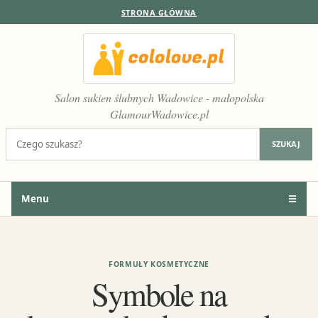
STRONA GŁÓWNA
Salon sukien ślubnych Wadowice - małopolska
GlamourWadowice.pl
Szukaj:
SZUKAJ
Menu
☰
FORMUŁY KOSMETYCZNE
Symbole na