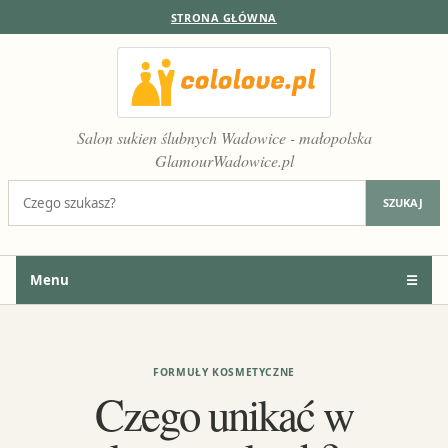
STRONA GŁÓWNA
Salon sukien ślubnych Wadowice - małopolska
GlamourWadowice.pl
Szukaj:
SZUKAJ
Menu
☰
FORMUŁY KOSMETYCZNE
Czego unikać w