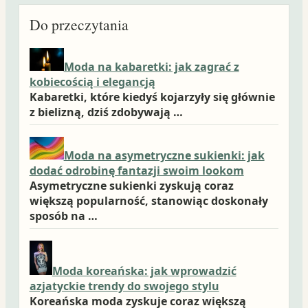
Do przeczytania
Moda na kabaretki: jak zagrać z
kobiecością i elegancją
Kabaretki, które kiedyś kojarzyły się głównie
z bielizną, dziś zdobywają …
Moda na asymetryczne sukienki: jak
dodać odrobinę fantazji swoim lookom
Asymetryczne sukienki zyskują coraz
większą popularność, stanowiąc doskonały
sposób na …
Moda koreańska: jak wprowadzić
azjatyckie trendy do swojego stylu
Koreańska moda zyskuje coraz większą