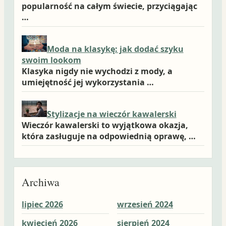
popularność na całym świecie, przyciągając
…
Moda na klasykę: jak dodać szyku
swoim lookom
Klasyka nigdy nie wychodzi z mody, a
umiejętność jej wykorzystania …
Stylizacje na wieczór kawalerski
Wieczór kawalerski to wyjątkowa okazja,
która zasługuje na odpowiednią oprawę, …
Archiwa
lipiec 2026
wrzesień 2024
wrz
kwiecień 2026
sierpień 2024
sie