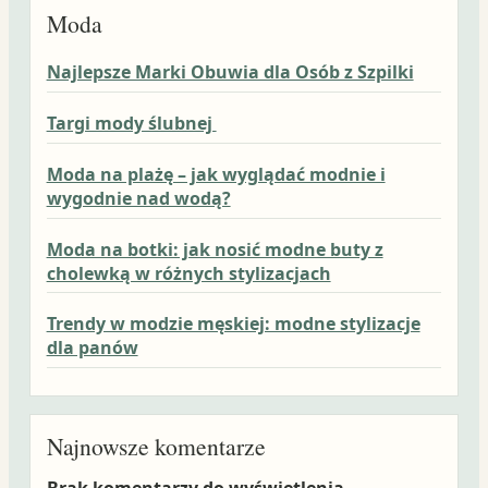
Moda
Najlepsze Marki Obuwia dla Osób z Szpilki
Targi mody ślubnej
Moda na plażę – jak wyglądać modnie i
wygodnie nad wodą?
Moda na botki: jak nosić modne buty z
cholewką w różnych stylizacjach
Trendy w modzie męskiej: modne stylizacje
dla panów
Najnowsze komentarze
Brak komentarzy do wyświetlenia.