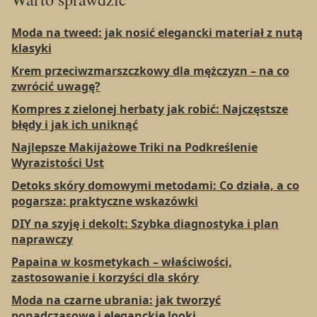
Moda na tweed: jak nosić elegancki materiał z nutą
klasyki
Krem przeciwzmarszczkowy dla mężczyzn – na co
zwrócić uwagę?
Kompres z zielonej herbaty jak robić: Najczęstsze
błędy i jak ich uniknąć
Najlepsze Makijażowe Triki na Podkreślenie
Wyrazistości Ust
Detoks skóry domowymi metodami: Co działa, a co
pogarsza: praktyczne wskazówki
DIY na szyję i dekolt: Szybka diagnostyka i plan
naprawczy
Papaina w kosmetykach – właściwości,
zastosowanie i korzyści dla skóry
Moda na czarne ubrania: jak tworzyć
ponadczasowe i eleganckie looki