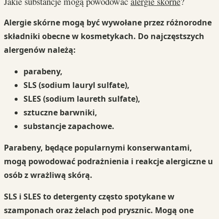
Jakie substancje mogą powodować
alergie skórne
?
Alergie skórne
mogą być wywołane przez różnorodne
składniki obecne w kosmetykach. Do najczęstszych
alergenów należą:
parabeny
,
SLS
(sodium lauryl sulfate),
SLES
(sodium laureth sulfate),
sztuczne barwniki
,
substancje zapachowe
.
Parabeny
, będące popularnymi konserwantami,
mogą powodować podrażnienia i reakcje alergiczne u
osób z wrażliwą skórą.
SLS
i
SLES
to detergenty często spotykane w
szamponach oraz żelach pod prysznic. Mogą one