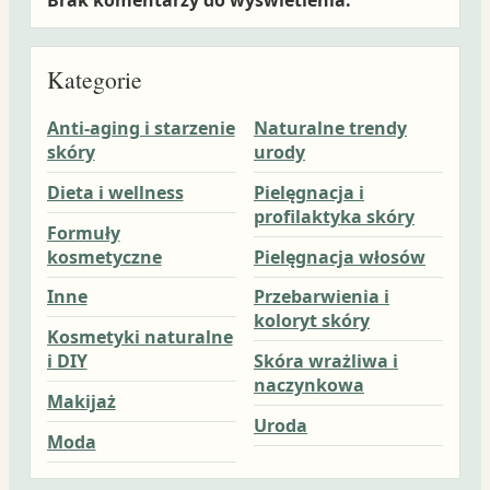
Kategorie
Anti-aging i starzenie
Naturalne trendy
skóry
urody
Dieta i wellness
Pielęgnacja i
profilaktyka skóry
Formuły
kosmetyczne
Pielęgnacja włosów
Inne
Przebarwienia i
koloryt skóry
Kosmetyki naturalne
i DIY
Skóra wrażliwa i
naczynkowa
Makijaż
Uroda
Moda