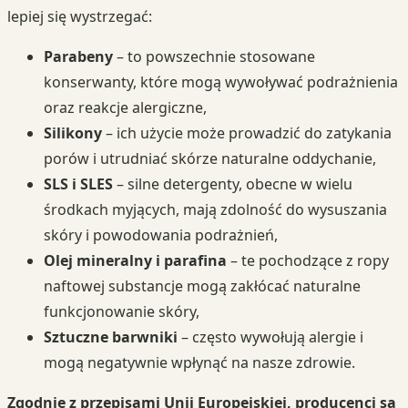
lepiej się wystrzegać:
Parabeny
– to powszechnie stosowane
konserwanty, które mogą wywoływać podrażnienia
oraz reakcje alergiczne,
Silikony
– ich użycie może prowadzić do zatykania
porów i utrudniać skórze naturalne oddychanie,
SLS i SLES
– silne detergenty, obecne w wielu
środkach myjących, mają zdolność do wysuszania
skóry i powodowania podrażnień,
Olej mineralny i parafina
– te pochodzące z ropy
naftowej substancje mogą zakłócać naturalne
funkcjonowanie skóry,
Sztuczne barwniki
– często wywołują alergie i
mogą negatywnie wpłynąć na nasze zdrowie.
Zgodnie z przepisami Unii Europejskiej, producenci są