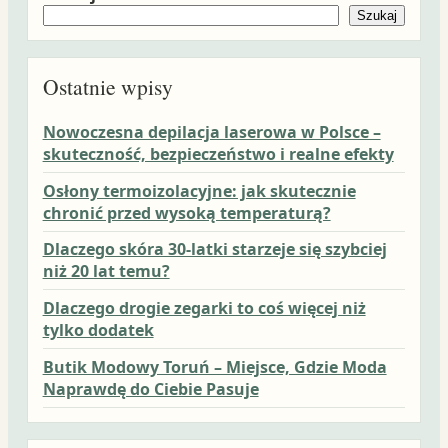
Szukaj
Ostatnie wpisy
Nowoczesna depilacja laserowa w Polsce –
skuteczność, bezpieczeństwo i realne efekty
Osłony termoizolacyjne: jak skutecznie
chronić przed wysoką temperaturą?
Dlaczego skóra 30-latki starzeje się szybciej
niż 20 lat temu?
Dlaczego drogie zegarki to coś więcej niż
tylko dodatek
Butik Modowy Toruń – Miejsce, Gdzie Moda
Naprawdę do Ciebie Pasuje