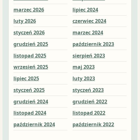
marzec 2026
lipiec 2024
lip
luty 2026
czerwiec 2024
cze
styczeń 2026
marzec 2024
ma
grudzień 2025
październik 2023
kwi
listopad 2025
sierpień 2023
ma
wrzesień 2025
maj 2023
lut
lipiec 2025
luty 2023
sty
styczeń 2025
styczeń 2023
gru
grudzień 2024
grudzień 2022
lis
listopad 2024
listopad 2022
paź
październik 2024
październik 2022
wrz