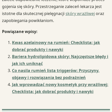
gojenia się skóry. Przestrzeganie zaleceń lekarza jest
istotne dla skutecznej pielęgnacji
skóry wrażliwej
oraz
zapobiegania powikłaniom.
Powiązane wpisy:
Kwas azelainowy na rumień: Checklista: jak
dobrać produkty i nawyki
Bariera hydrolipidowa skóry: Najczęstsze błędy i
jak ich uniknąć
Co nasila rumień lista triggerów: Przyczyny,
objawy i rozwiązania bez podrażnień
Jak wprowadzać nowy kosmetyk przy wrażliwej:
Checklista: jak dobrać produkty i nawyki