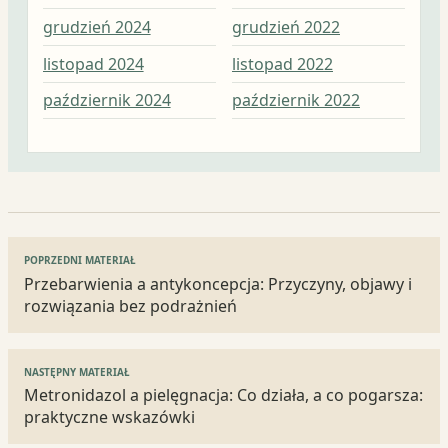
grudzień 2024
grudzień 2022
lis
listopad 2024
listopad 2022
paź
październik 2024
październik 2022
wrz
Nawigacja
POPRZEDNI MATERIAŁ
wpisu
Przebarwienia a antykoncepcja: Przyczyny, objawy i
rozwiązania bez podrażnień
NASTĘPNY MATERIAŁ
Metronidazol a pielęgnacja: Co działa, a co pogarsza:
praktyczne wskazówki