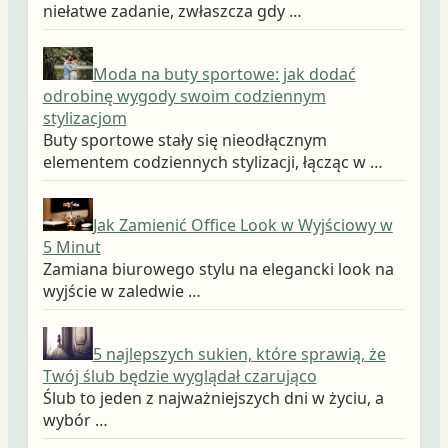
niełatwe zadanie, zwłaszcza gdy …
Moda na buty sportowe: jak dodać
odrobinę wygody swoim codziennym
stylizacjom
Buty sportowe stały się nieodłącznym
elementem codziennych stylizacji, łącząc w …
Jak Zamienić Office Look w Wyjściowy w
5 Minut
Zamiana biurowego stylu na elegancki look na
wyjście w zaledwie …
5 najlepszych sukien, które sprawią, że
Twój ślub będzie wyglądał czarująco
Ślub to jeden z najważniejszych dni w życiu, a
wybór …