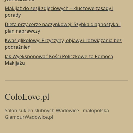
Makijaż do sesji zdjęciowych – kluczowe zasady i
porady
Dieta przy cerze naczynkowej: Szybka diagnostyka i
plan naprawczy
Kwas glikolowy: Przyczyny, objawy i rozwiązania bez
podrażnień
Jak Wyeksponować Kości Policzkowe za Pomocą
Makijażu
ColoLove.pl
Salon sukien ślubnych Wadowice - małopolska
GlamourWadowice.pl