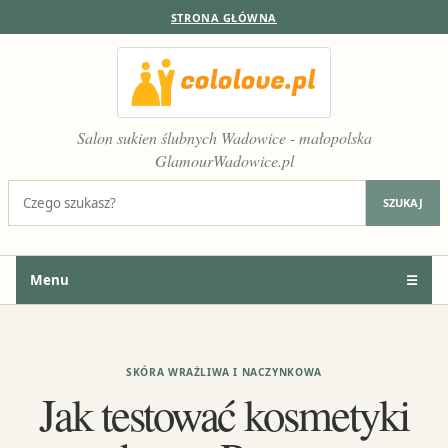
STRONA GŁÓWNA
Salon sukien ślubnych Wadowice - małopolska
GlamourWadowice.pl
Szukaj:
SZUKAJ
Menu
☰
SKÓRA WRAŻLIWA I NACZYNKOWA
Jak testować kosmetyki