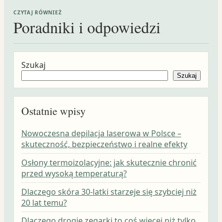
CZYTAJ RÓWNIEŻ
Poradniki i odpowiedzi
Szukaj
Szukaj
Ostatnie wpisy
Nowoczesna depilacja laserowa w Polsce –
skuteczność, bezpieczeństwo i realne efekty
Osłony termoizolacyjne: jak skutecznie chronić
przed wysoką temperaturą?
Dlaczego skóra 30-latki starzeje się szybciej niż
20 lat temu?
Dlaczego drogie zegarki to coś więcej niż tylko