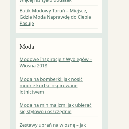
Butik Modowy Toruń – Miejsce,
Gdzie Moda Naprawdę do Ciebie
Pasuje
Moda
Modowe Inspiracje z Wybiegów –
Wiosna 2018
Moda na bomberki: jak nosić
modne kurtki inspirowane
lotnictwem
Moda na minimalizm: jak ubierać
się stylowo i oszczędnie
Zestawy ubrań na wiosnę – jak