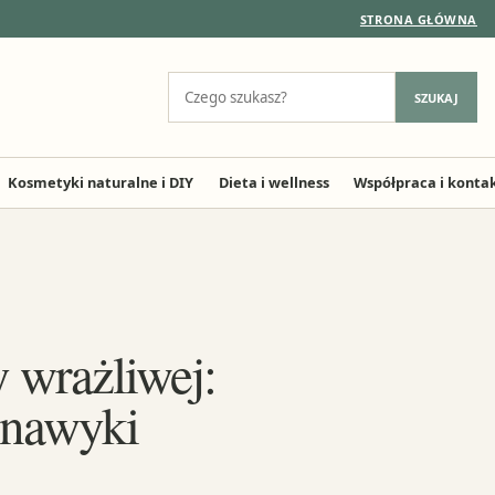
STRONA GŁÓWNA
Szukaj:
SZUKAJ
Kosmetyki naturalne i DIY
Dieta i wellness
Współpraca i konta
 wrażliwej:
i nawyki