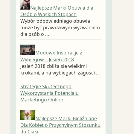
Najlepsze Marki Obuwia dla
Osób o Wąskich Stopach
Wybór odpowiedniego obuwia
może być prawdziwym wyzwaniem
dla osób o …
Modowe Inspiracje z
Wybiegów – Jesień 2018
Jesień 2018 zbliża się wielkimi
krokami, a na wybiegach zagości …
Strategie Skutecznego
Wykorzystania Potencjalu
Marketingu Online
Najlepsze Marki Bieliźniane
Dla Kobiet o Przychylnym Stosunku
do Ciała