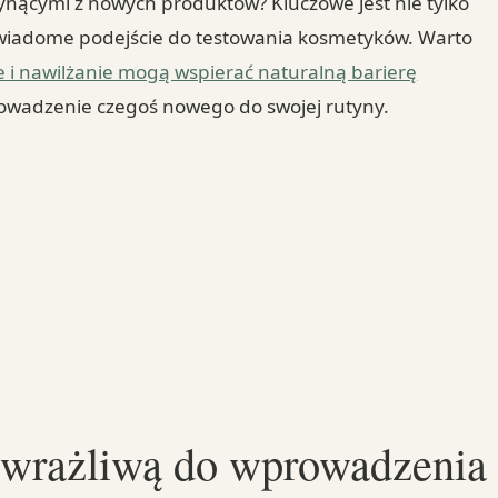
płynącymi z nowych produktów? Kluczowe jest nie tylko
świadome podejście do testowania kosmetyków. Warto
e i nawilżanie mogą wspierać naturalną barierę
rowadzenie czegoś nowego do swojej rutyny.
 wrażliwą do wprowadzenia