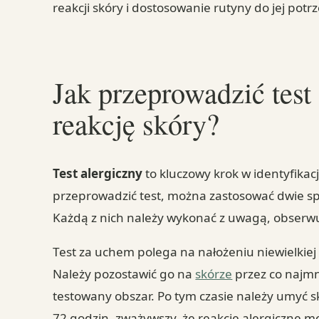
reakcji skóry i dostosowanie rutyny do jej potr
Jak przeprowadzić test
reakcję skóry?
Test alergiczny
to kluczowy krok w identyfikac
przeprowadzić test, można zastosować dwie sp
Każdą z nich należy wykonać z uwagą, obserwu
Test za uchem polega na nałożeniu niewielkiej
Należy pozostawić go na
skórze
przez co najmn
testowany obszar. Po tym czasie należy umyć s
72 godzin, zważywszy, że reakcje alergiczne m