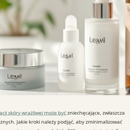
cji skóry wrażliwej może być
zniechęcające, zwłaszcza
cznych. Jakie kroki należy podjąć, aby zminimalizować