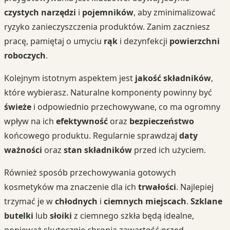
czystych narzędzi
i
pojemników
, aby zminimalizować
ryzyko zanieczyszczenia produktów. Zanim zaczniesz
pracę, pamiętaj o umyciu
rąk
i dezynfekcji
powierzchni
roboczych
.
Kolejnym istotnym aspektem jest
jakość składników
,
które wybierasz. Naturalne komponenty powinny być
świeże
i odpowiednio przechowywane, co ma ogromny
wpływ na ich
efektywność
oraz
bezpieczeństwo
końcowego produktu. Regularnie sprawdzaj
daty
ważności
oraz
stan składników
przed ich użyciem.
Również sposób przechowywania gotowych
kosmetyków ma znaczenie dla ich
trwałości
. Najlepiej
trzymać je w
chłodnych
i
ciemnych miejscach
.
Szklane
butelki
lub
słoiki
z ciemnego szkła będą idealne,