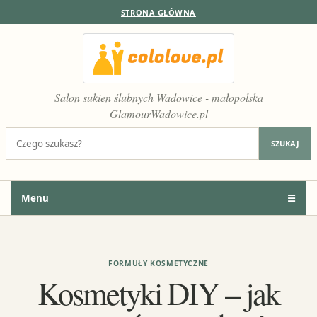
STRONA GŁÓWNA
Salon sukien ślubnych Wadowice - małopolska
GlamourWadowice.pl
Szukaj:
SZUKAJ
Menu
☰
FORMUŁY KOSMETYCZNE
Kosmetyki DIY – jak