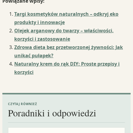
Powiązane wpisy:
Targi kosmetyków naturalnych – odkryj eko
produkty i innowacje
Olejek arganowy do twarzy – właściwości,
korzyści i zastosowanie
Zdrowa dieta bez przetworzonej żywności: Jak
unikać pułapek?
Naturalny krem do rąk DIY: Proste przepisy i
korzyści
CZYTAJ RÓWNIEŻ
Poradniki i odpowiedzi