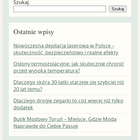
Szukaj
Szukaj
Ostatnie wpisy
Nowoczesna depilacja laserowa w Polsce –
skuteczność, bezpieczeństwo i realne efekty
Osłony termoizolacyjne: jak skutecznie chronić
przed wysoką temperaturą?
Dlaczego skóra 30-latki starzeje się szybciej niż
20 lat temu?
Dlaczego drogie zegarki to coś więcej niż tylko
dodatek
Butik Modowy Toruń – Miejsce, Gdzie Moda
Naprawdę do Ciebie Pasuje