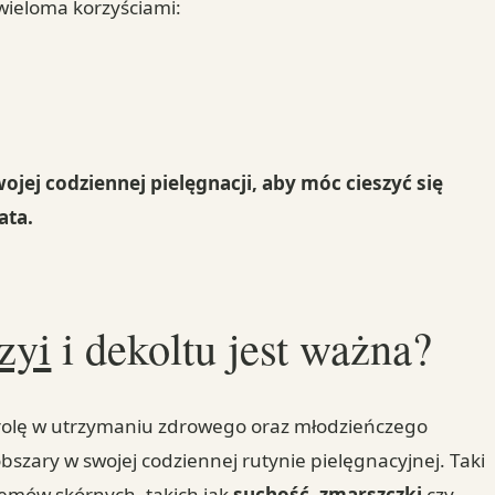
 wieloma korzyściami:
jej codziennej pielęgnacji, aby móc cieszyć się
ata.
zyi
i dekoltu jest ważna?
olę w utrzymaniu zdrowego oraz młodzieńczego
obszary w swojej codziennej rutynie pielęgnacyjnej. Taki
emów skórnych, takich jak
suchość
,
zmarszczki
czy