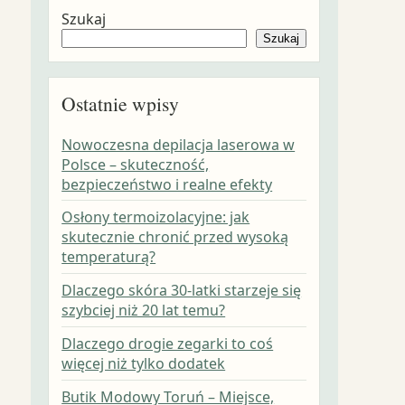
Szukaj
Szukaj
Ostatnie wpisy
Nowoczesna depilacja laserowa w
Polsce – skuteczność,
bezpieczeństwo i realne efekty
Osłony termoizolacyjne: jak
skutecznie chronić przed wysoką
temperaturą?
Dlaczego skóra 30-latki starzeje się
szybciej niż 20 lat temu?
Dlaczego drogie zegarki to coś
więcej niż tylko dodatek
Butik Modowy Toruń – Miejsce,