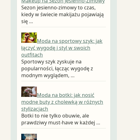
Makeup na Sezon Jesienno-Zimowy
Sezon jesienno-zimowy to czas,
kiedy w świecie makijażu pojawiają
się …
Moda na sportowy szyk: jak
łączyć wygodę i styl w swoich
outfitach
Sportowy szyk zyskuje na
popularności, łącząc wygodę z
modnym wyglądem, …
Moda na botki: jak nosić
modne buty z cholewką w różnych
stylizacjach
Botki to nie tylko obuwie, ale
prawdziwy must-have w każdej …