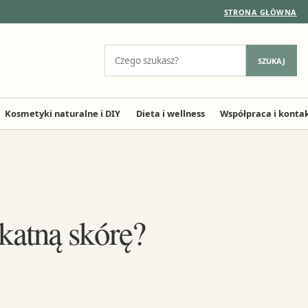
STRONA GŁÓWNA
Szukaj:
SZUKAJ
Kosmetyki naturalne i DIY
Dieta i wellness
Współpraca i konta
ikatną skórę?