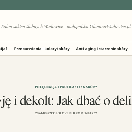
Salon sukien ślubnych Wadowice - małopolska GlamourWadowice.pl
ijaż
Przebarwienia i koloryt skóry
Anti-aging i starzenie skóry
PIELĘGNACJA I PROFILAKTYKA SKÓRY
ę i dekolt: Jak dbać o del
2024-08-22
COLOLOVE.PL
0 KOMENTARZY