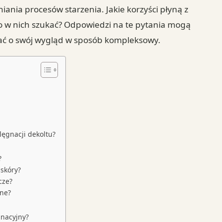
iania procesów starzenia. Jakie korzyści płyną z
rto w nich szukać? Odpowiedzi na te pytania mogą
bać o swój wygląd w sposób kompleksowy.
lęgnacji dekoltu?
?
 skóry?
cze?
lne?
gnacyjny?