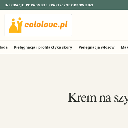
INSPIRACJE, PORADNIKI I PRAKTYCZNE ODPOWIEDZI
oda
Pielęgnacja i profilaktyka skóry
Pielęgnacja włosów
Mak
Krem na szyj