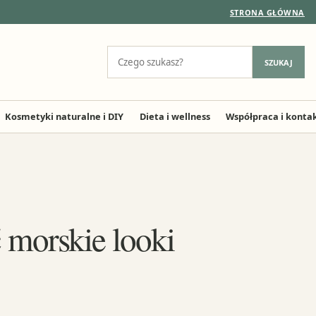
STRONA GŁÓWNA
Szukaj:
SZUKAJ
Kosmetyki naturalne i DIY
Dieta i wellness
Współpraca i konta
 morskie looki