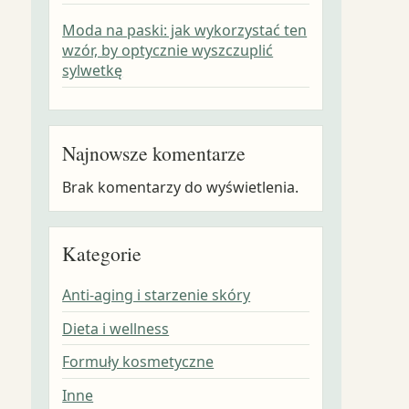
Moda na paski: jak wykorzystać ten
wzór, by optycznie wyszczuplić
sylwetkę
Najnowsze komentarze
Brak komentarzy do wyświetlenia.
Kategorie
Anti-aging i starzenie skóry
Dieta i wellness
Formuły kosmetyczne
Inne