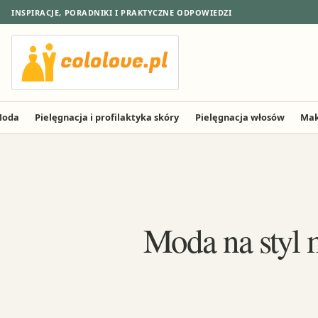
INSPIRACJE, PORADNIKI I PRAKTYCZNE ODPOWIEDZI
oda
Pielęgnacja i profilaktyka skóry
Pielęgnacja włosów
Mak
Moda na styl 