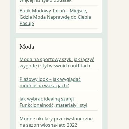
Butik Modowy Toruń – Miejsce,
Gdzie Moda Naprawdę do Ciebie
Pasuje
Moda
Moda na sportowy szyk: jak łączyć
wygodę i styl w swoich outfitach
Plażowy look – jak wyglądać
modnie na wakacjach?
Jak wybrać idealną szafę?
Funkcjonalność, materiały i styl
Modne okulary przeciwsłoneczne
na sezon wiosna-lato 2022