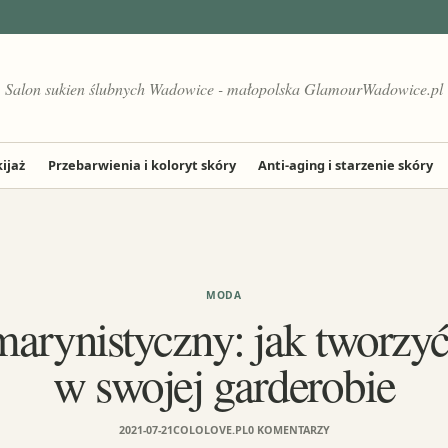
Salon sukien ślubnych Wadowice - małopolska GlamourWadowice.pl
ijaż
Przebarwienia i koloryt skóry
Anti-aging i starzenie skóry
MODA
marynistyczny: jak tworzyć
w swojej garderobie
2021-07-21
COLOLOVE.PL
0 KOMENTARZY