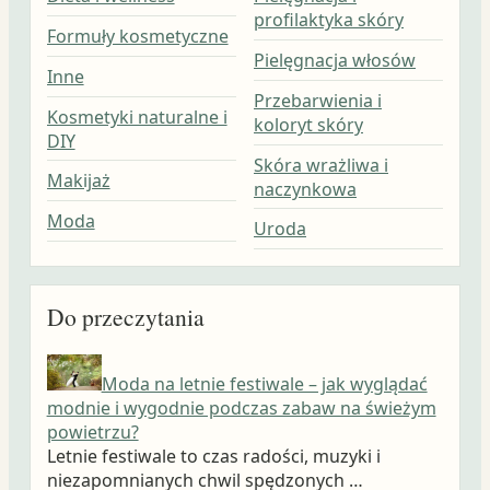
profilaktyka skóry
Formuły kosmetyczne
Pielęgnacja włosów
Inne
Przebarwienia i
Kosmetyki naturalne i
koloryt skóry
DIY
Skóra wrażliwa i
Makijaż
naczynkowa
Moda
Uroda
Do przeczytania
Moda na letnie festiwale – jak wyglądać
modnie i wygodnie podczas zabaw na świeżym
powietrzu?
Letnie festiwale to czas radości, muzyki i
niezapomnianych chwil spędzonych …