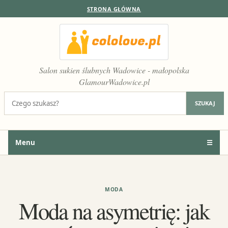
STRONA GŁÓWNA
Salon sukien ślubnych Wadowice - małopolska
GlamourWadowice.pl
Szukaj:
SZUKAJ
Menu
☰
MODA
Moda na asymetrię: jak