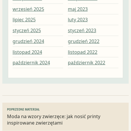
wrzesień 2025
maj 2023
lut
lipiec 2025
luty 2023
sty
styczeń 2025
styczeń 2023
gru
grudzień 2024
grudzień 2022
lis
listopad 2024
listopad 2022
paź
październik 2024
październik 2022
wrz
Nawigacja
POPRZEDNI MATERIAŁ
wpisu
Moda na wzory zwierzęce: jak nosić printy
inspirowane zwierzętami