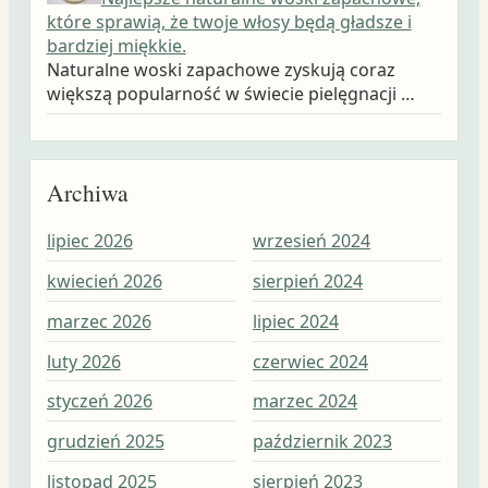
które sprawią, że twoje włosy będą gładsze i
bardziej miękkie.
Naturalne woski zapachowe zyskują coraz
większą popularność w świecie pielęgnacji …
Archiwa
lipiec 2026
wrzesień 2024
wrz
kwiecień 2026
sierpień 2024
sie
marzec 2026
lipiec 2024
lip
luty 2026
czerwiec 2024
cze
styczeń 2026
marzec 2024
maj
grudzień 2025
październik 2023
kwi
listopad 2025
sierpień 2023
mar