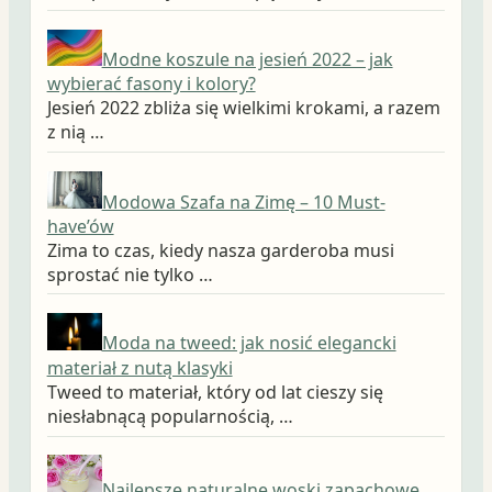
Modne koszule na jesień 2022 – jak
wybierać fasony i kolory?
Jesień 2022 zbliża się wielkimi krokami, a razem
z nią …
Modowa Szafa na Zimę – 10 Must-
have’ów
Zima to czas, kiedy nasza garderoba musi
sprostać nie tylko …
Moda na tweed: jak nosić elegancki
materiał z nutą klasyki
Tweed to materiał, który od lat cieszy się
niesłabnącą popularnością, …
Najlepsze naturalne woski zapachowe,