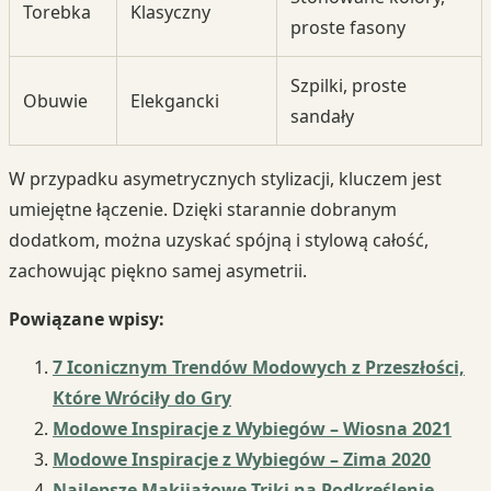
Torebka
Klasyczny
proste fasony
Szpilki, proste
Obuwie
Elekgancki
sandały
W przypadku asymetrycznych stylizacji, kluczem jest
umiejętne łączenie. Dzięki starannie dobranym
dodatkom, można uzyskać spójną i stylową całość,
zachowując piękno samej asymetrii.
Powiązane wpisy:
7 Iconicznym Trendów Modowych z Przeszłości,
Które Wróciły do Gry
Modowe Inspiracje z Wybiegów – Wiosna 2021
Modowe Inspiracje z Wybiegów – Zima 2020
Najlepsze Makijażowe Triki na Podkreślenie