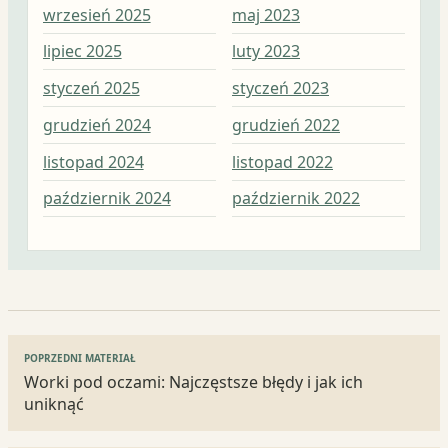
wrzesień 2025
maj 2023
lut
lipiec 2025
luty 2023
sty
styczeń 2025
styczeń 2023
gru
grudzień 2024
grudzień 2022
lis
listopad 2024
listopad 2022
paź
październik 2024
październik 2022
wrz
Nawigacja
POPRZEDNI MATERIAŁ
wpisu
Worki pod oczami: Najczęstsze błędy i jak ich
uniknąć