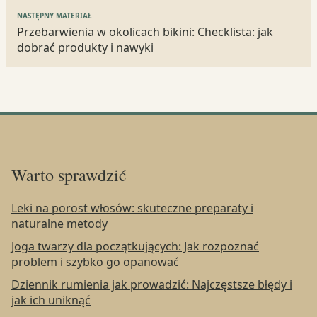
NASTĘPNY MATERIAŁ
Przebarwienia w okolicach bikini: Checklista: jak
dobrać produkty i nawyki
Warto sprawdzić
Leki na porost włosów: skuteczne preparaty i
naturalne metody
Joga twarzy dla początkujących: Jak rozpoznać
problem i szybko go opanować
Dziennik rumienia jak prowadzić: Najczęstsze błędy i
jak ich uniknąć