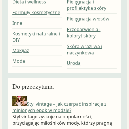
Dieta i wellness
Pielęgnacja i
profilaktyka skóry
Formuły kosmetyczne
Pielęgnacja włosów
Inne
Przebarwienia i
Kosmetyki naturalne i
koloryt skóry
DIY
Skóra wrażliwa i
Makijaż
naczynkowa
Moda
Uroda
Do przeczytania
Styl vintage – jak czerpać inspiracje z
minionych epok w modzie?
Styl vintage zyskuje na popularności,
przyciągając miłośników mody, którzy pragną