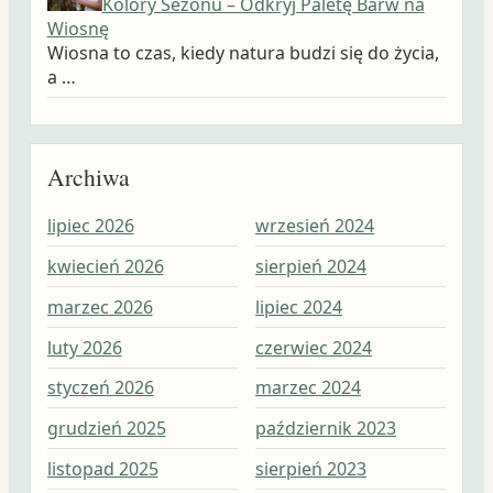
Kolory Sezonu – Odkryj Paletę Barw na
Wiosnę
Wiosna to czas, kiedy natura budzi się do życia,
a …
Archiwa
lipiec 2026
wrzesień 2024
wrz
kwiecień 2026
sierpień 2024
sie
marzec 2026
lipiec 2024
lip
luty 2026
czerwiec 2024
cze
styczeń 2026
marzec 2024
maj
grudzień 2025
październik 2023
kwi
listopad 2025
sierpień 2023
mar