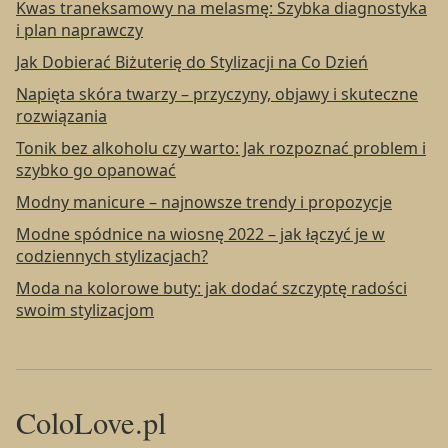
Kwas traneksamowy na melasmę: Szybka diagnostyka
i plan naprawczy
Jak Dobierać Biżuterię do Stylizacji na Co Dzień
Napięta skóra twarzy – przyczyny, objawy i skuteczne
rozwiązania
Tonik bez alkoholu czy warto: Jak rozpoznać problem i
szybko go opanować
Modny manicure – najnowsze trendy i propozycje
Modne spódnice na wiosnę 2022 – jak łączyć je w
codziennych stylizacjach?
Moda na kolorowe buty: jak dodać szczyptę radości
swoim stylizacjom
ColoLove.pl