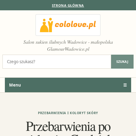
STRONA GŁÓWNA
Salon sukien ślubnych Wadowice - małopolska
GlamourWadowice.pl
Szukaj:
SZUKAJ
Menu
☰
PRZEBARWIENIA I KOLORYT SKÓRY
Przebarwienia po