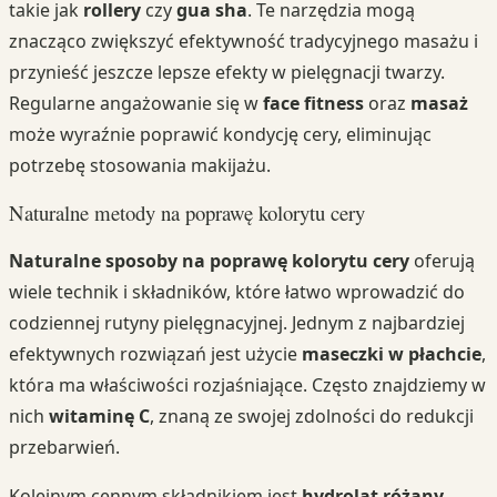
takie jak
rollery
czy
gua sha
. Te narzędzia mogą
znacząco zwiększyć efektywność tradycyjnego masażu i
przynieść jeszcze lepsze efekty w pielęgnacji twarzy.
Regularne angażowanie się w
face fitness
oraz
masaż
może wyraźnie poprawić kondycję cery, eliminując
potrzebę stosowania makijażu.
Naturalne metody na poprawę kolorytu cery
Naturalne sposoby na poprawę kolorytu cery
oferują
wiele technik i składników, które łatwo wprowadzić do
codziennej rutyny pielęgnacyjnej. Jednym z najbardziej
efektywnych rozwiązań jest użycie
maseczki w płachcie
,
która ma właściwości rozjaśniające. Często znajdziemy w
nich
witaminę C
, znaną ze swojej zdolności do redukcji
przebarwień.
Kolejnym cennym składnikiem jest
hydrolat różany
,