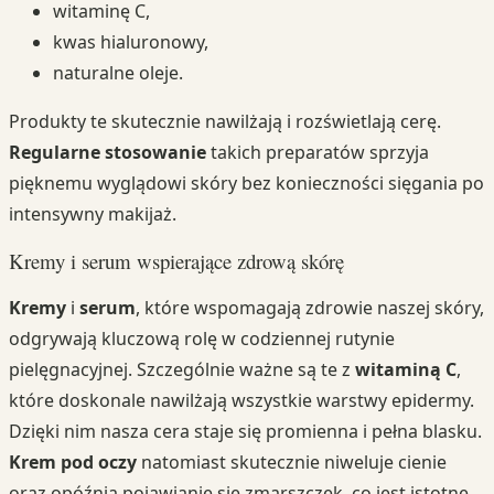
witaminę C,
kwas hialuronowy,
naturalne oleje.
Produkty te skutecznie nawilżają i rozświetlają cerę.
Regularne stosowanie
takich preparatów sprzyja
pięknemu wyglądowi skóry bez konieczności sięgania po
intensywny makijaż.
Kremy i serum wspierające zdrową skórę
Kremy
i
serum
, które wspomagają zdrowie naszej skóry,
odgrywają kluczową rolę w codziennej rutynie
pielęgnacyjnej. Szczególnie ważne są te z
witaminą C
,
które doskonale nawilżają wszystkie warstwy epidermy.
Dzięki nim nasza cera staje się promienna i pełna blasku.
Krem pod oczy
natomiast skutecznie niweluje cienie
oraz opóźnia pojawianie się zmarszczek, co jest istotne