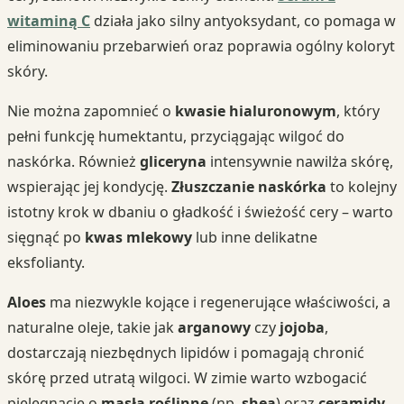
witaminą C
działa jako silny antyoksydant, co pomaga w
eliminowaniu przebarwień oraz poprawia ogólny koloryt
skóry.
Nie można zapomnieć o
kwasie hialuronowym
, który
pełni funkcję humektantu, przyciągając wilgoć do
naskórka. Również
gliceryna
intensywnie nawilża skórę,
wspierając jej kondycję.
Złuszczanie naskórka
to kolejny
istotny krok w dbaniu o gładkość i świeżość cery – warto
sięgnąć po
kwas mlekowy
lub inne delikatne
eksfolianty.
Aloes
ma niezwykle kojące i regenerujące właściwości, a
naturalne oleje, takie jak
arganowy
czy
jojoba
,
dostarczają niezbędnych lipidów i pomagają chronić
skórę przed utratą wilgoci. W zimie warto wzbogacić
pielęgnację o
masła roślinne
(np.
shea
) oraz
ceramidy
,