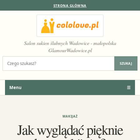
STRONA GŁÓWNA
Salon sukien ślubnych Wadowice - małopolska
GlamourWadowice.pl
Szukaj:
SZUKAJ
Menu
☰
MAKIJAŻ
Jak wyglądać pięknie