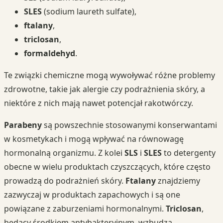
SLES
(sodium laureth sulfate),
ftalany
,
triclosan
,
formaldehyd
.
Te związki chemiczne mogą wywoływać różne problemy
zdrowotne, takie jak alergie czy podrażnienia skóry, a
niektóre z nich mają nawet potencjał rakotwórczy.
Parabeny
są powszechnie stosowanymi konserwantami
w kosmetykach i mogą wpływać na równowagę
hormonalną organizmu. Z kolei
SLS
i
SLES
to detergenty
obecne w wielu produktach czyszczących, które często
prowadzą do podrażnień skóry.
Ftalany
znajdziemy
zazwyczaj w produktach zapachowych i są one
powiązane z zaburzeniami hormonalnymi.
Triclosan
,
będący środkiem antybakteryjnym, wzbudza