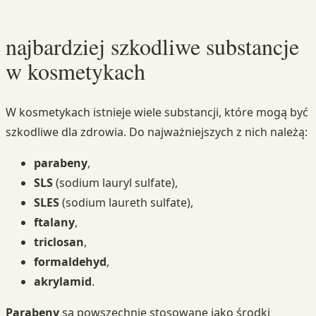
najbardziej szkodliwe substancje
w kosmetykach
W kosmetykach istnieje wiele substancji, które mogą być
szkodliwe dla zdrowia. Do najważniejszych z nich należą:
parabeny
,
SLS
(sodium lauryl sulfate),
SLES
(sodium laureth sulfate),
ftalany
,
triclosan
,
formaldehyd
,
akrylamid
.
Parabeny
są powszechnie stosowane jako środki