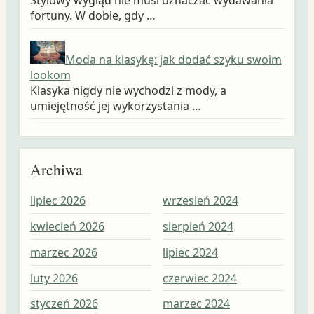
fortuny. W dobie, gdy …
Moda na klasykę: jak dodać szyku swoim
lookom
Klasyka nigdy nie wychodzi z mody, a
umiejętność jej wykorzystania …
Archiwa
lipiec 2026
wrzesień 2024
wrz
kwiecień 2026
sierpień 2024
sie
marzec 2026
lipiec 2024
lip
luty 2026
czerwiec 2024
cze
styczeń 2026
marzec 2024
maj