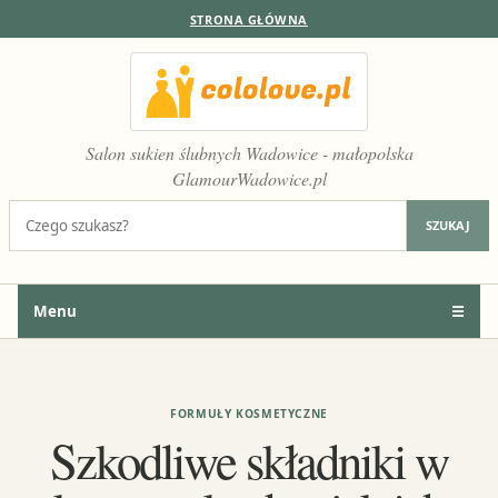
STRONA GŁÓWNA
Salon sukien ślubnych Wadowice - małopolska
GlamourWadowice.pl
Szukaj:
SZUKAJ
Menu
☰
FORMUŁY KOSMETYCZNE
Szkodliwe składniki w