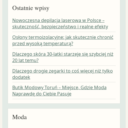
Ostatnie wpisy
Nowoczesna depilacja laserowa w Polsce –
skuteczność, bezpieczeństwo i realne efekty
Osłony termoizolacyjne: jak skutecznie chronić
przed wysoką temperaturą?
Dlaczego skóra 30-latki starzeje się szybciej niż
20 lat temu?
Dlaczego drogie zegarki to coś więcej niż tylko
dodatek
Butik Modowy Toruń – Miejsce, Gdzie Moda
Naprawdę do Ciebie Pasuje
Moda