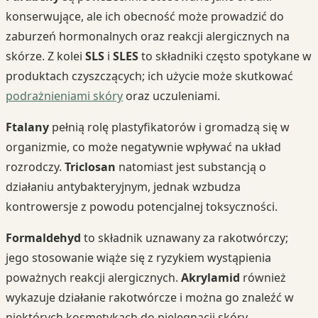
konserwujące, ale ich obecność może prowadzić do
zaburzeń hormonalnych oraz reakcji alergicznych na
skórze. Z kolei
SLS
i
SLES
to składniki często spotykane w
produktach czyszczących; ich użycie może skutkować
podrażnieniami skóry
oraz uczuleniami.
Ftalany
pełnią rolę plastyfikatorów i gromadzą się w
organizmie, co może negatywnie wpływać na układ
rozrodczy.
Triclosan
natomiast jest substancją o
działaniu antybakteryjnym, jednak wzbudza
kontrowersje z powodu potencjalnej toksyczności.
Formaldehyd
to składnik uznawany za rakotwórczy;
jego stosowanie wiąże się z ryzykiem wystąpienia
poważnych reakcji alergicznych.
Akrylamid
również
wykazuje działanie rakotwórcze i można go znaleźć w
niektórych kosmetykach do pielęgnacji skóry.