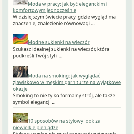
Moda w pracy: jak być eleganckim i
komfortowym jednocześnie
W dzisiejszym świecie pracy, gdzie wygląd ma
znaczenie, znalezienie równowagi …
Modne sukienki na wieczór
Szukasz idealnej sukienki na wieczór, która
podkreśli Twój styl i …
Moda na smoking: jak wyglądać
zjawiskowo w męskim garniturze na wyjątkowe
okazje
Smoking to nie tylko formalny strój, ale także
symbol elegancji …
10 sposobów na stylowy look za
niewielkie pieniądze
Stylowy wygląd nie musi oznaczać wydawania