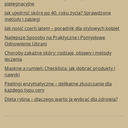
pielęgnacyjne
Jak ujędrnić skórę po 40. roku życia? Sprawdzone
metody i zabiegi
Jak nosić czerń latem – poradnik dla stylowych kobiet
Najlepsze Sposoby na Praktyczne i Pomysłowe
Odnowienie Ubrani
Choroby zakaźne skóry: rodzaje, objawy i metody
leczenia
Maskne a rumień: Checklista: jak dobrać produkty i
nawyki
Peelingi enzymatyczne – delikatne złuszczanie dla
każdego typu cery
Dieta rybna – dlaczego warto ją wybrać dla zdrowia?