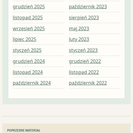
grudzień 2025
październik 2023
kwi
listopad 2025
sierpień 2023
mar
wrzesień 2025
maj 2023
lut
lipiec 2025
luty 2023
sty
styczeń 2025
styczeń 2023
gru
grudzień 2024
grudzień 2022
lis
listopad 2024
listopad 2022
paź
październik 2024
październik 2022
wrz
Nawigacja
POPRZEDNI MATERIAŁ