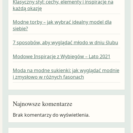
Klasyczny styl: cechy, elementy i inspiracje na
każdą okazję
Modne torby – jak wybrać idealny model dla
siebie?
7 sposobów, aby wyglądać młodo w dniu ślubu
Modowe Inspiracje z Wybiegów – Lato 2021
Moda na modne sukienki: jak wyglądać modnie
i zmysłowo w różnych fasonach
Najnowsze komentarze
Brak komentarzy do wyświetlenia.